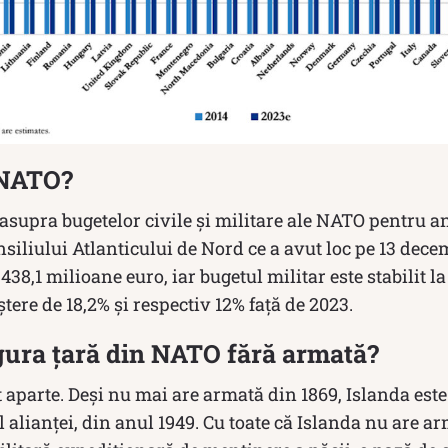
 NATO?
 asupra bugetelor civile și militare ale NATO pentru a
siliului Atlanticului de Nord ce a avut loc pe 13 dece
la 438,1 milioane euro, iar bugetul militar este stabilit l
tere de 18,2% și respectiv 12% față de 2023.
gura țară din NATO fără armată?
at aparte. Deși nu mai are armată din 1869, Islanda e
l alianței, din anul 1949. Cu toate că Islanda nu are ar