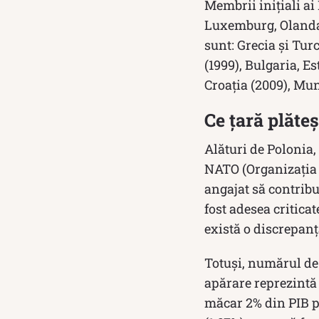
Membrii inițiali ai
Luxemburg, Olanda, 
sunt: Grecia și Tur
(1999), Bulgaria, E
Croația (2009), Mun
Ce țară plăte
Alături de Polonia,
NATO (Organizația 
angajat să contribui
fost adesea critica
există o discrepanță
Totuși, numărul de 
apărare reprezintă d
măcar 2% din PIB p