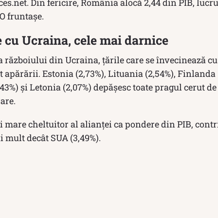
ces.net. Din fericire, România alocă 2,44 din PIB, lucr
O fruntașe.
e cu Ucraina, cele mai darnice
 războiului din Ucraina, țările care se învecinează cu 
t apărării. Estonia (2,73%), Lituania (2,54%), Finland
,43%) și Letonia (2,07%) depășesc toate pragul cerut 
are.
i mare cheltuitor al alianței ca pondere din PIB, cont
i mult decât SUA (3,49%).