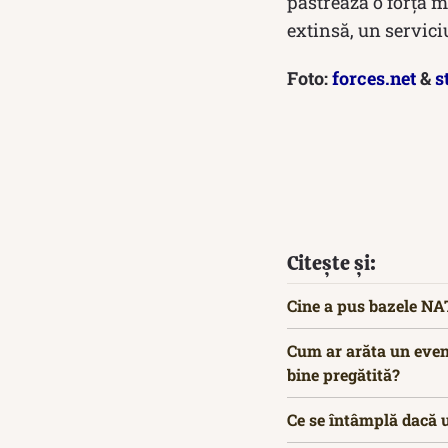
păstrează o forță m
extinsă, un serviciu 
Foto:
forces.net
&
s
Citește și:
Cine a pus bazele NAT
Cum ar arăta un event
bine pregătită?
Ce se întâmplă dacă 