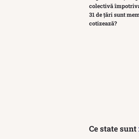
colectivă împotriva
31 de țări sunt memb
cotizează?
Ce state sunt