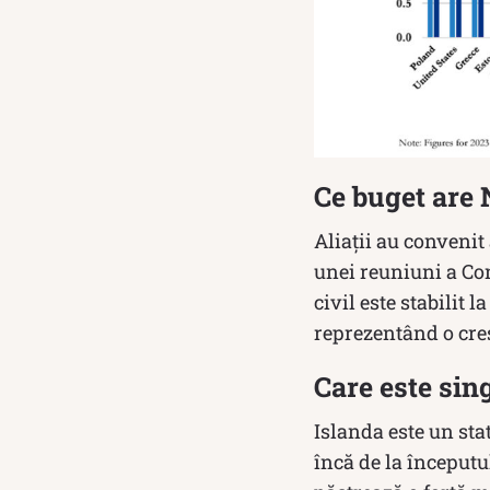
Ce buget are
Aliații au convenit
unei reuniuni a Con
civil este stabilit 
reprezentând o creș
Care este sin
Islanda este un st
încă de la începutu