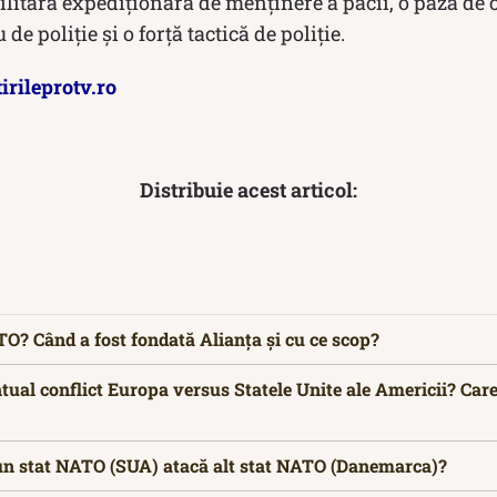
ilitară expediționară de menținere a păcii, o pază de 
de poliție și o forță tactică de poliție.
tirileprotv.ro
Distribuie acest articol:
O? Când a fost fondată Alianța și cu ce scop?
ual conflict Europa versus Statele Unite ale Americii? Car
un stat NATO (SUA) atacă alt stat NATO (Danemarca)?