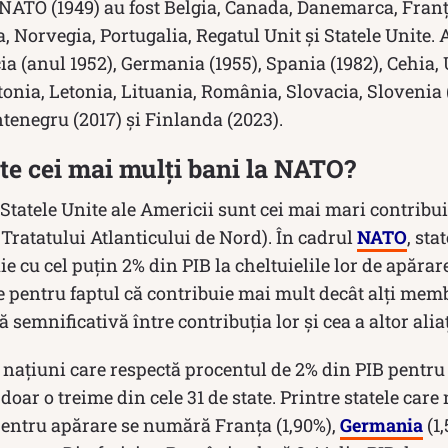
 NATO (1949) au fost Belgia, Canada, Danemarca, Franța,
Norvegia, Portugalia, Regatul Unit și Statele Unite. 
cia (anul 1952), Germania (1955), Spania (1982), Cehia,
stonia, Letonia, Lituania, România, Slovacia, Slovenia 
tenegru (2017) și Finlanda (2023).
ște cei mai mulți bani la NATO?
 Statele Unite ale Americii sunt cei mai mari contribuit
Tratatului Atlanticului de Nord). În cadrul
NATO
, st
e cu cel puțin 2% din PIB la cheltuielile lor de apărare
te pentru faptul că contribuie mai mult decât alți mem
 semnificativă între contribuția lor și cea a altor aliaț
națiuni care respectă procentul de 2% din PIB pentru 
oar o treime din cele 31 de state. Printre statele care 
entru apărare se numără Franța (1,90%),
Germania
(1