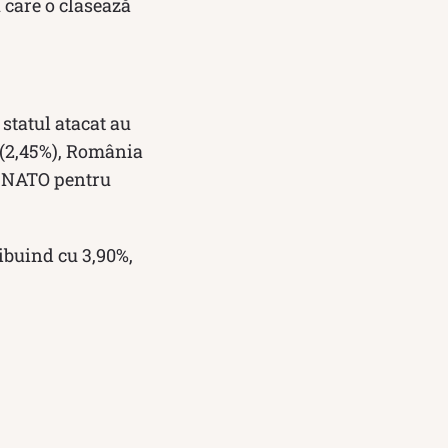
u care o clasează
statul atacat au
a (2,45%), România
de NATO pentru
ribuind cu 3,90%,