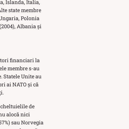
 Islanda, Italia,
Alte state membre
 Ungaria, Polonia
(2004), Albania și
ori financiari la
atele membre s-au
. Statele Unite au
bri ai NATO și că
i.
cheltuielile de
nu alocă nici
,57%) sau Norvegia