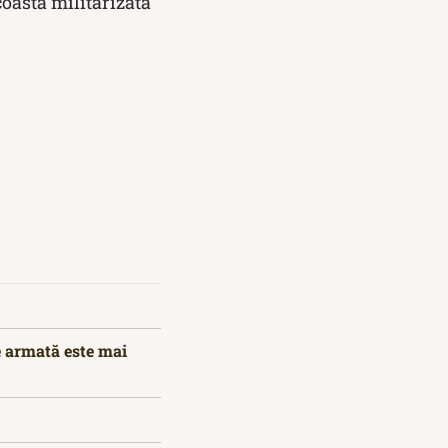
coastă militarizată
e armată este mai