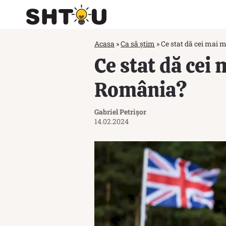
Acasa
»
Ca să știm
»
Ce stat dă cei mai 
Ce stat dă cei
România?
Gabriel Petrișor
14.02.2024