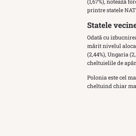
(1,67%), notează for
printre statele NAT
Statele vecin
Odată cu izbucnirea
mărit nivelul aloca
(2,44%), Ungaria (2
cheltuielile de apăr
Polonia este cel ma
cheltuind chiar ma