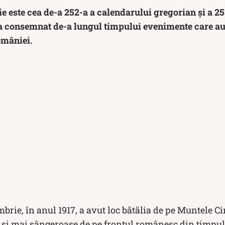
e este cea de-a 252-a a calendarului gregorian și a 253
i a consemnat de-a lungul timpului evenimente care au
omâniei.
mbrie, în anul 1917, a avut loc bătălia de pe Muntele C
 și mai sângeroase de pe frontul românesc din timpu