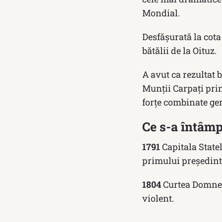
Mondial.
Desfășurată la cota 
bătălii de la Oituz.
A avut ca rezultat b
Munții Carpați prin
forțe combinate ge
Ce s-a întâmp
1791
Capitala State
primului președint
1804
Curtea Domneas
violent.