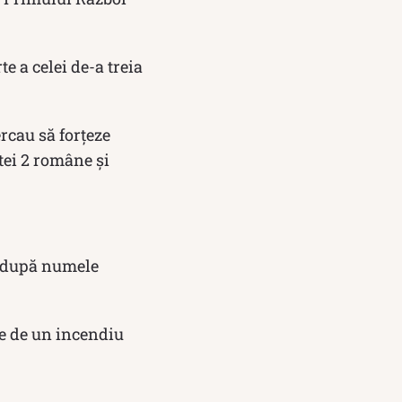
e a celei de-a treia
ercau să forțeze
tei 2 române și
. după numele
e de un incendiu