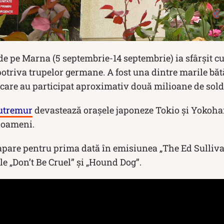
de pe Marna (5 septembrie-14 septembrie) ia sfârșit cu
otriva trupelor germane. A fost una dintre marile băt
care au participat aproximativ două milioane de sold
utremur
devastează orașele japoneze Tokio şi Yoko
 oameni.
 apare pentru prima dată în emisiunea „The Ed Sulli
le „Don’t Be Cruel” și „Hound Dog”.