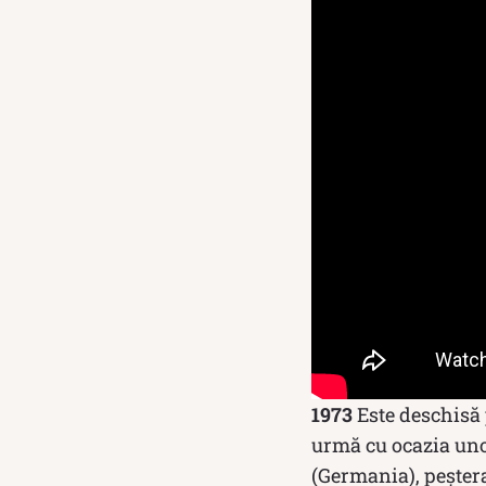
1973
Este deschisă 
urmă cu ocazia unor
(Germania), peștera