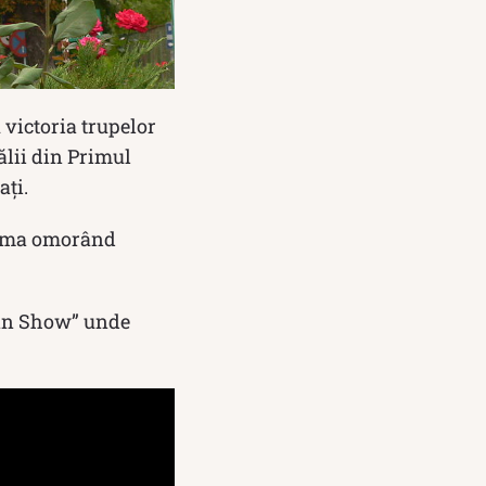
 victoria trupelor
ălii din Primul
ați.
hama omorând
van Show” unde