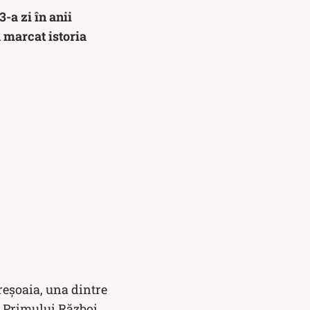
-a zi în anii
 marcat istoria
ireșoaia, una dintre
l Primului Război