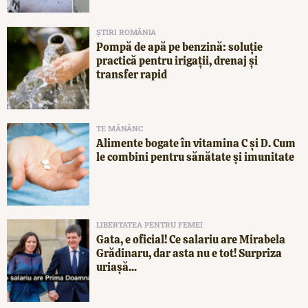
ȘTIRI ROMÂNIA
Pompă de apă pe benzină: soluție
practică pentru irigații, drenaj și
transfer rapid
TE MĂNÂNC
Alimente bogate în vitamina C și D. Cum
le combini pentru sănătate și imunitate
LIBERTATEA PENTRU FEMEI
Gata, e oficial! Ce salariu are Mirabela
Grădinaru, dar asta nu e tot! Surpriza
uriașă...