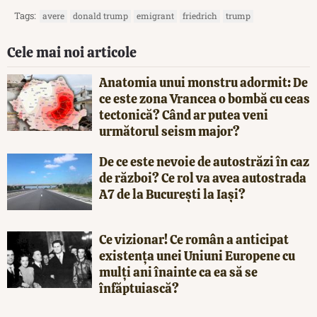
Tags:
avere
donald trump
emigrant
friedrich
trump
Cele mai noi articole
Anatomia unui monstru adormit: De
ce este zona Vrancea o bombă cu ceas
tectonică? Când ar putea veni
următorul seism major?
De ce este nevoie de autostrăzi în caz
de război? Ce rol va avea autostrada
A7 de la București la Iași?
Ce vizionar! Ce român a anticipat
existența unei Uniuni Europene cu
mulți ani înainte ca ea să se
înfăptuiască?