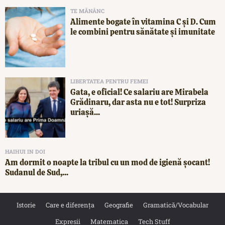
TE MĂNÂNC
Alimente bogate în vitamina C și D. Cum
le combini pentru sănătate și imunitate
LIBERTATEA PENTRU FEMEI
Gata, e oficial! Ce salariu are Mirabela
Grădinaru, dar asta nu e tot! Surpriza
uriașă...
HAIHUI IN DOI
Am dormit o noapte la tribul cu un mod de igienă șocant!
Sudanul de Sud,...
Istorie
Care e diferența
Geografie
Gramatică/Vocabular
Expresii
Matematica
Tech Stuff