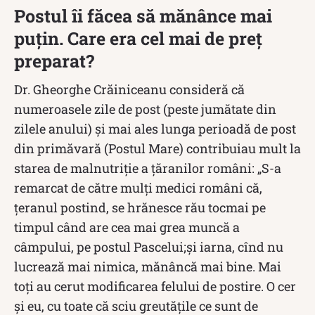
Postul îi făcea să mănânce mai
puțin. Care era cel mai de preț
preparat?
Dr. Gheorghe Crăiniceanu consideră că
numeroasele zile de post (peste jumătate din
zilele anului) şi mai ales lunga perioadă de post
din primăvară (Postul Mare) contribuiau mult la
starea de malnutriţie a ţăranilor români: „S-a
remarcat de către mulţi medici români că,
ţeranul postind, se hrănesce rău tocmai pe
timpul când are cea mai grea muncă a
câmpului, pe postul Pascelui;şi iarna, cînd nu
lucrează mai nimica, mănâncă mai bine. Mai
toţi au cerut modificarea felului de postire. O cer
şi eu, cu toate că sciu greutăţile ce sunt de