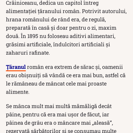
Crăiniceanu, dedica un capitol întreg
alimentației țăranului român. Potrivit autorului,
hrana românului de rând era, de regulă,
preparată în casă şi doar pentru o zi, maxim
două. În 1895 nu foloseau aditivi alimentari,
grăsimi artificiale, îndulcitori artificiali şi
zaharuri rafinate.
Țăranul
român era extrem de sărac și, oamenii
erau obișnuiți să vândă ce era mai bun, astfel că
le rămâneau de mâncat cele mai proaste
alimente.
Se mânca mult mai multă mămăligă decât
pâine, pentru că era mai uşor de făcut, iar
pâinea de grâu era o mâncare mai „aleasă”,
rezervată sărbătorilor şi se consumau multe