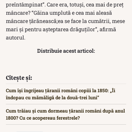
preîntâmpinat”. Care era, totuși, cea mai de preț
mâncare? “Găina umplută e cea mai aleasă
mâncare ţărănească;ea se face la cumătrii, mese
mari şi pentru aşteptarea drăguţilor”, afirmă
autorul.
Distribuie acest articol:
Citește și:
Cum își îngrijeau țăranii români copiii la 1850: „Îi
îndopau cu mămăligă de la două-trei luni”
Cum trăiau și cum dormeau țăranii români după anul
1800? Cu ce acopereau ferestrele?