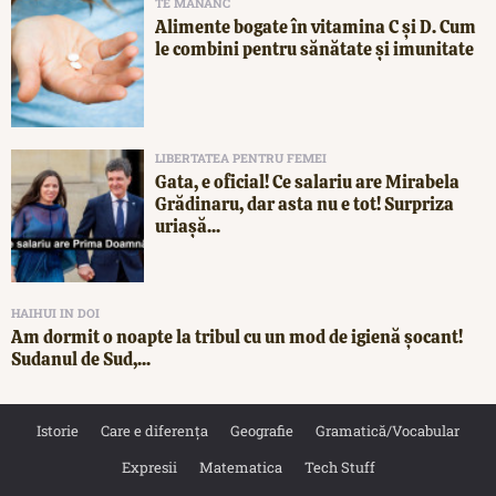
TE MĂNÂNC
Alimente bogate în vitamina C și D. Cum
le combini pentru sănătate și imunitate
LIBERTATEA PENTRU FEMEI
Gata, e oficial! Ce salariu are Mirabela
Grădinaru, dar asta nu e tot! Surpriza
uriașă...
HAIHUI IN DOI
Am dormit o noapte la tribul cu un mod de igienă șocant!
Sudanul de Sud,...
Istorie
Care e diferența
Geografie
Gramatică/Vocabular
Expresii
Matematica
Tech Stuff