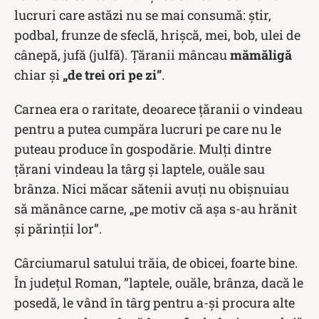
lucruri care astăzi nu se mai consumă: ştir,
podbal, frunze de sfeclă, hrişcă, mei, bob, ulei de
cânepă, jufă (julfă). Țăranii mâncau
mămăligă
chiar și
„de trei ori pe zi”
.
Carnea era o raritate, deoarece ţăranii o vindeau
pentru a putea cumpăra lucruri pe care nu le
puteau produce în gospodărie. Mulți dintre
țărani vindeau la târg și laptele, ouăle sau
brânza. Nici măcar sătenii avuți nu obișnuiau
să mănânce carne, „pe motiv că aşa s-au hrănit
şi părinţii lor”.
Cârciumarul satului trăia, de obicei, foarte bine.
În judeţul Roman, ”laptele, ouăle, brânza, dacă le
posedă, le vând în târg pentru a-şi procura alte