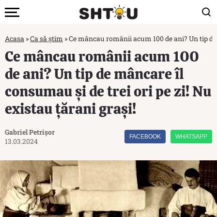
Acasa
»
Ca să știm
»
Ce mâncau românii acum 100 de ani? Un tip de mâ
Ce mâncau românii acum 100
de ani? Un tip de mâncare îl
consumau și de trei ori pe zi! Nu
existau țărani grași!
Gabriel Petrișor
FACEBOOK
WHATSAPP
13.03.2024