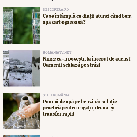
DESCOPERA.RO
Ce se întâmplă cu dinții atunci când bem
apă carbogazoasă?
ROMANIATV.NET
Ninge ca-n povești, la început de august!
Oamenii schiază pe străzi
ȘTIRI ROMÂNIA
Pompă de apă pe benzină: soluție
practică pentru irigații, drenaj și
transfer rapid