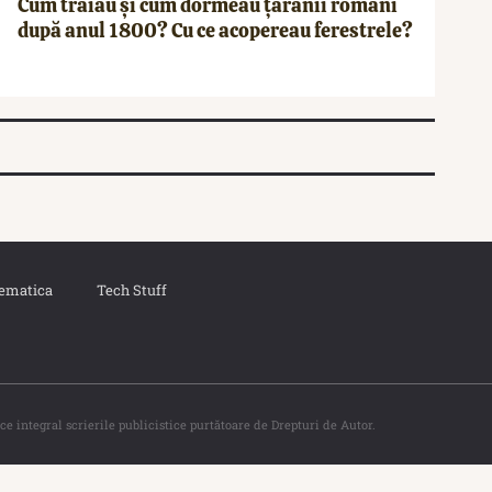
Cum trăiau și cum dormeau țăranii români
după anul 1800? Cu ce acopereau ferestrele?
ematica
Tech Stuff
ce integral scrierile publicistice purtătoare de Drepturi de Autor.