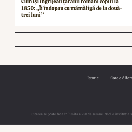
Cum își îngrijeau țăranii români copiii la
1850: „Îi îndopau cu mămăligă de la două-
trei luni”
Istorie
Care e difer
Citarea se poate face în limita a 250 de semne. Nici o instituţie 