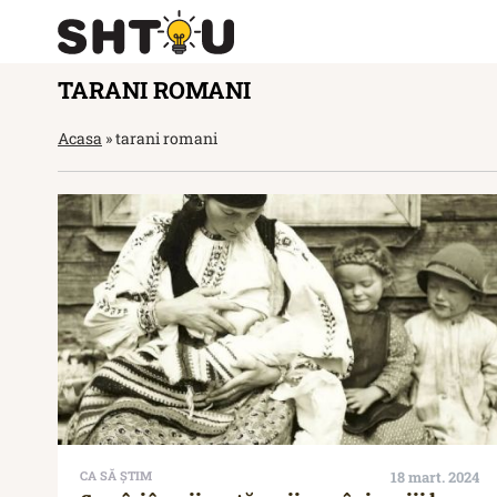
TARANI ROMANI
Acasa
»
tarani romani
CA SĂ ȘTIM
18 mart. 2024