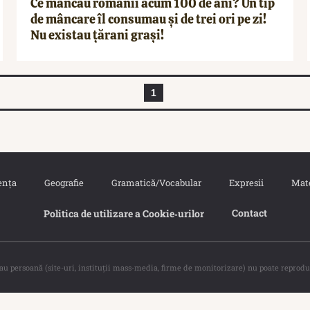
Ce mâncau românii acum 100 de ani? Un tip
de mâncare îl consumau și de trei ori pe zi!
Nu existau țărani grași!
1
ența
Geografie
Gramatică/Vocabular
Expresii
Mat
Contact
Politica de utilizare a Cookie‐urilor
sau persoană (site-uri, instituţii mass-media, firme de monitorizare) nu poate reprodu