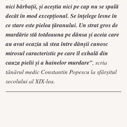
nici bărbaţii, şi aceştia nici pe cap nu se spală
decât în mod excepţional. Se înţelege lesne în
ce stare este pielea ţăranului. Un strat gros de
murdărie stă totdeauna pe dânsa şi aceia care
au avut ocazia să stea între dânşii cunosc
mirosul caracteristic pe care îl exhală din
cauza pielii şi a hainelor murdare”
, scria
tânărul medic Constantin Popescu la sfârşitul
secolului al XIX-lea.