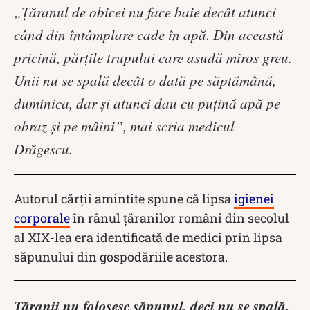
„Ţăranul de obicei nu face baie decât atunci
când din întâmplare cade în apă. Din această
pricină, părţile trupului care asudă miros greu.
Unii nu se spală decât o dată pe săptămână,
duminica, dar şi atunci dau cu puţină apă pe
obraz şi pe mâini”, mai scria medicul
Drăgescu.
Autorul cărţii amintite spune că lipsa
igienei
corporale
în rânul țăranilor români din secolul
al XIX-lea era identificată de medici prin lipsa
săpunului din gospodăriile acestora.
Țăranii nu folosesc săpunul, deci nu se spală.