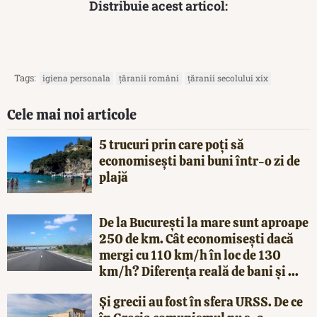
Distribuie acest articol:
Tags:
igiena personala
țăranii români
țăranii secolului xix
Cele mai noi articole
5 trucuri prin care poți să
economisești bani buni într-o zi de
plajă
De la București la mare sunt aproape
250 de km. Cât economisești dacă
mergi cu 110 km/h în loc de 130
km/h? Diferența reală de bani și ...
Și grecii au fost în sfera URSS. De ce