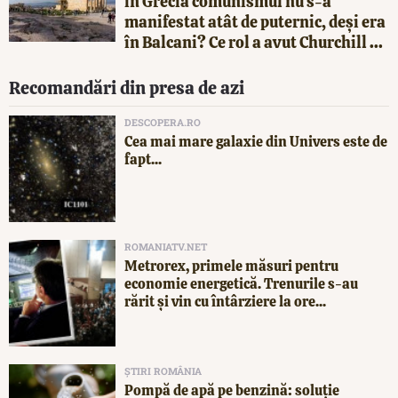
în Grecia comunismul nu s-a
manifestat atât de puternic, deși era
în Balcani? Ce rol a avut Churchill ...
Recomandări din presa de azi
DESCOPERA.RO
Cea mai mare galaxie din Univers este de
fapt...
ROMANIATV.NET
Metrorex, primele măsuri pentru
economie energetică. Trenurile s-au
rărit și vin cu întârziere la ore...
ȘTIRI ROMÂNIA
Pompă de apă pe benzină: soluție