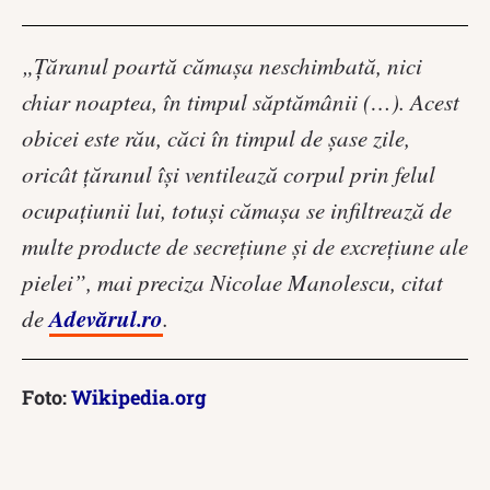
„Ţăranul poartă cămaşa neschimbată, nici
chiar noaptea, în timpul săptămânii (…). Acest
obicei este rău, căci în timpul de șase zile,
oricât ţăranul îşi ventilează corpul prin felul
ocupaţiunii lui, totuşi cămaşa se infiltrează de
multe producte de secreţiune şi de excreţiune ale
pielei”, mai preciza Nicolae Manolescu, citat
Adevărul.ro
de
.
Foto:
Wikipedia.org