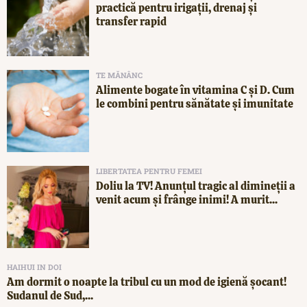
practică pentru irigații, drenaj și
transfer rapid
TE MĂNÂNC
Alimente bogate în vitamina C și D. Cum
le combini pentru sănătate și imunitate
LIBERTATEA PENTRU FEMEI
Doliu la TV! Anunțul tragic al dimineții a
venit acum și frânge inimi! A murit...
HAIHUI IN DOI
Am dormit o noapte la tribul cu un mod de igienă șocant!
Sudanul de Sud,...