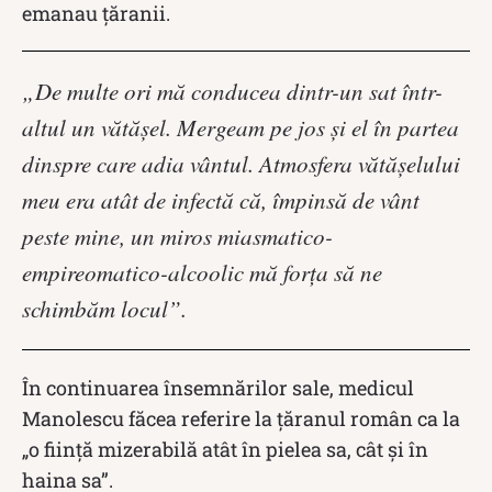
emanau țăranii.
„De multe ori mă conducea dintr-un sat într-
altul un vătăşel. Mergeam pe jos şi el în partea
dinspre care adia vântul. Atmosfera vătăşelului
meu era atât de infectă că, împinsă de vânt
peste mine, un miros miasmatico-
empireomatico-alcoolic mă forţa să ne
schimbăm locul”.
În continuarea însemnărilor sale, medicul
Manolescu făcea referire la țăranul român ca la
„o fiinţă mizerabilă atât în pielea sa, cât şi în
haina sa”.