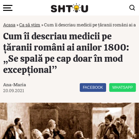
Acasa
»
Ca să știm
»
Cum îi descriau medicii pe țăranii români ai an
Cum îi descriau medicii pe
țăranii români ai anilor 1800:
„Se spală pe cap doar în mod
excepțional”
Ana-Maria
FACEBOOK
WHATSAPP
20.09.2021