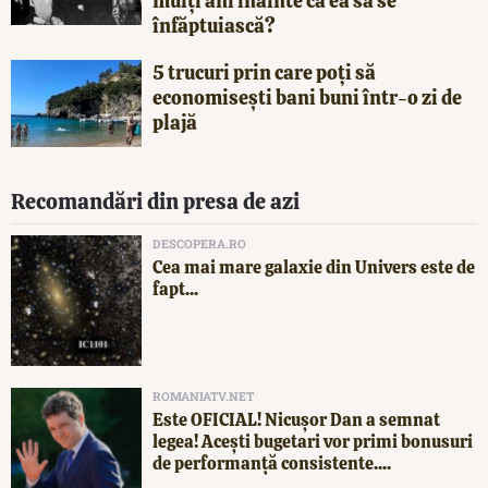
mulți ani înainte ca ea să se
înfăptuiască?
5 trucuri prin care poți să
economisești bani buni într-o zi de
plajă
Recomandări din presa de azi
DESCOPERA.RO
Cea mai mare galaxie din Univers este de
fapt...
ROMANIATV.NET
Este OFICIAL! Nicușor Dan a semnat
legea! Acești bugetari vor primi bonusuri
de performanță consistente....