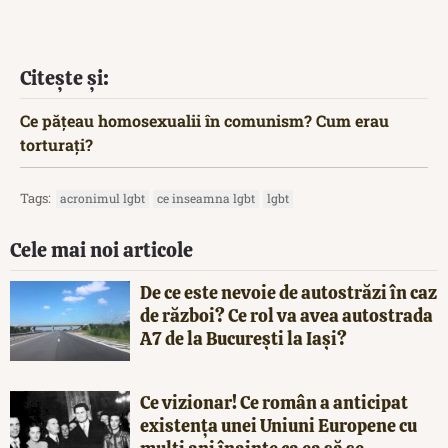
Citește și:
Ce pățeau homosexualii în comunism? Cum erau
torturați?
Tags:
acronimul lgbt
ce inseamna lgbt
lgbt
Cele mai noi articole
De ce este nevoie de autostrăzi în caz
de război? Ce rol va avea autostrada
A7 de la București la Iași?
Ce vizionar! Ce român a anticipat
existența unei Uniuni Europene cu