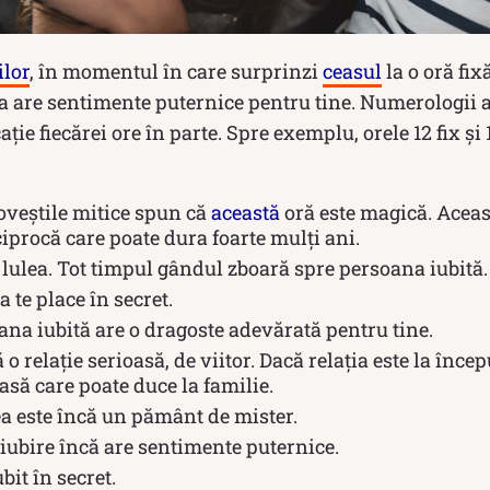
ilor
, în momentul în care surprinzi
ceasul
la o oră fix
 are sentimente puternice pentru tine. Numerologii au
ație fiecărei ore în parte. Spre exemplu, orele 12 fix și 
oveștile mitice spun că
această
oră este magică. Aceas
iprocă care poate dura foarte mulți ani.
e lulea. Tot timpul gândul zboară spre persoana iubită.
a te place în secret.
ana iubită are o dragoste adevărată pentru tine.
ă o relație serioasă, de viitor. Dacă relația este la înc
oasă care poate duce la familie.
ea este încă un pământ de mister.
 iubire încă are sentimente puternice.
ubit în secret.