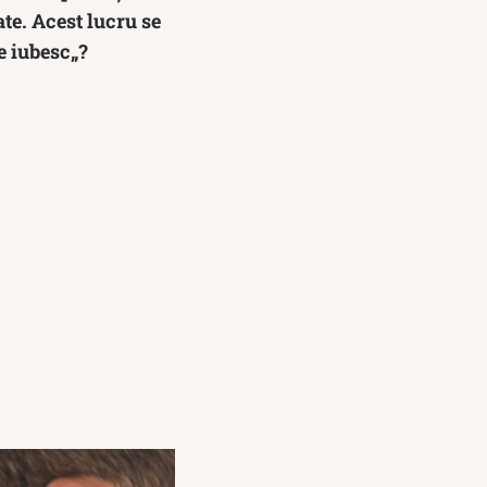
ate. Acest lucru se
e iubesc„?