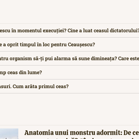
scu în momentul execuției? Cine a luat ceasul dictatorului
 a oprit timpul în loc pentru Ceaușescu?
ntru organism să-ți pui alarma să sune dimineața? Care este
ump ceas din lume?
asuri. Cum arăta primul ceas?
Anatomia unui monstru adormit: De ce