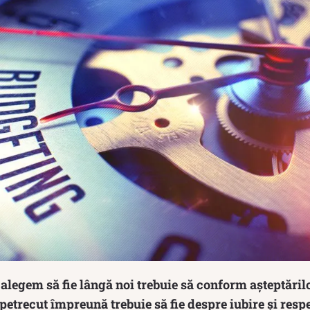
alegem să fie lângă noi trebuie să conform așteptărilo
etrecut împreună trebuie să fie despre iubire și resp