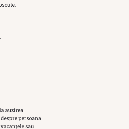
oscute.
.
la auzirea
ă despre persoana
ac vacanțele sau