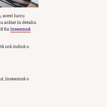
ă, acest lucru
 arătat în detaliu
18 fix
înseamnă
tă oră indică o
eput, înseamnă o