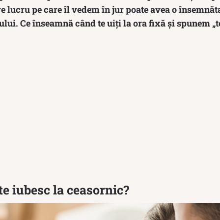
are lucru pe care îl vedem în jur poate avea o însemnăt
ului. Ce înseamnă când te uiți la ora fixă și spunem „t
e iubesc la ceasornic?