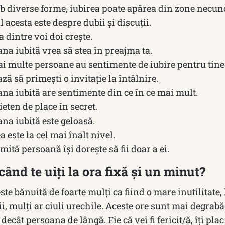
ub diverse forme, iubirea poate apărea din zone necun
l acesta este despre dubii și discuții.
a dintre voi doi crește.
ana iubită vrea să stea în preajma ta.
ai multe persoane au sentimente de iubire pentru tine
ză să primești o invitație la întâlnire.
ana iubită are sentimente din ce în ce mai mult.
ieten de place în secret.
ana iubită este geloasă.
a este la cel mai înalt nivel.
mită persoană își dorește să fii doar a ei.
ând te uiți la ora fixă și un minut?
te bănuită de foarte mulți ca fiind o mare inutilitate, 
, mulți ar ciuli urechile. Aceste ore sunt mai degrab
, decât persoana de lângă. Fie că vei fi fericit/ă, îți pl