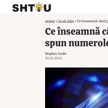
Acasa
»
Ca să știm
»
Ce înseamnă când pri
Ce înseamnă câ
spun numerolog
Bogdan Andu
02.02.2023