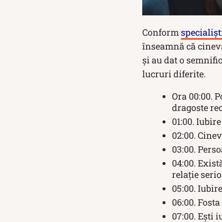
Conform
specialișt
înseamnă că cineva
și au dat o semnific
lucruri diferite.
Ora 00:00. P
dragoste rec
01:00. Iubir
02:00. Cinev
03:00. Perso
04:00. Exist
relație seri
05:00. Iubir
06:00. Fosta
07:00. Ești i