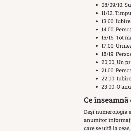
08/09/10. S
11/12. Timpu
13:00. Iubire
14:00. Perso
15/16. Tot m
17:00. Urmea
18/19. Perso
20:00. Un pr
21:00. Perso
22:00. Iubire
23:00. O anu
Ce înseamnă c
Deși numerologia es
anumitor informații
care se uită la ceas