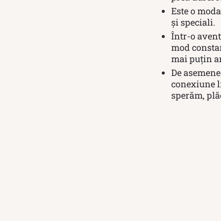
Este o modal
și speciali.
Într-o avent
mod constan
mai puțin a
De asemenea,
conexiune li
sperăm, plă