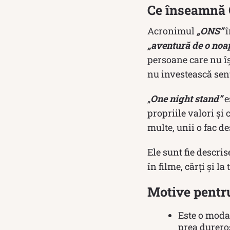
Ce înseamnă
Acronimul
„ONS”
î
„aventură de o noa
persoane care nu îș
nu investească sen
„
One night stand”
e
propriile valori și
multe, unii o fac de
Ele sunt fie descri
în filme, cărți și l
Motive pentru
Este o modal
prea dureros