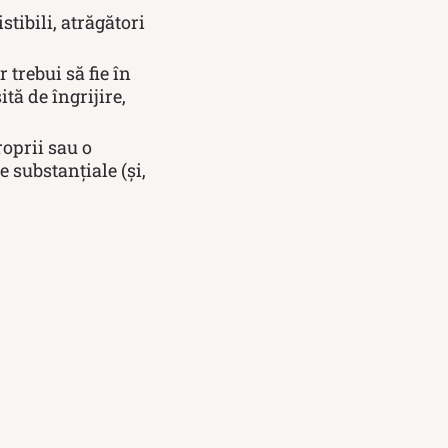
tibili, atrăgători
 trebui să fie în
ă de îngrijire,
roprii sau o
e substanțiale (și,