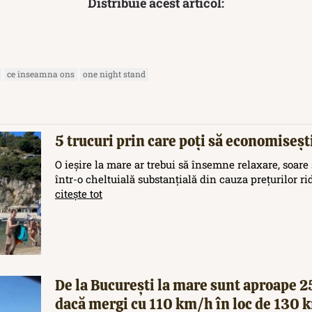
Distribuie acest articol:
ce inseamna ons
one night stand
5 trucuri prin care poți să economisești
O ieșire la mare ar trebui să însemne relaxare, soare 
într-o cheltuială substanțială din cauza prețurilor rid
citește tot
De la București la mare sunt aproape 
dacă mergi cu 110 km/h în loc de 130 