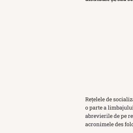
Rețelele de sociali
o parte a limbajulu
abrevierile de pe re
acronimele des folo