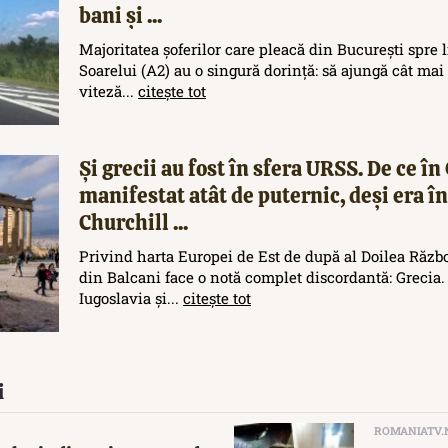
bani și ...
Majoritatea șoferilor care pleacă din București spre
Soarelui (A2) au o singură dorință: să ajungă cât mai 
viteză...
citește tot
Și grecii au fost în sfera URSS. De ce 
manifestat atât de puternic, deși era în
Churchill ...
Privind harta Europei de Est de după al Doilea Războ
din Balcani face o notă complet discordantă: Grecia.
Iugoslavia și...
citește tot
i
ROMANIATV.