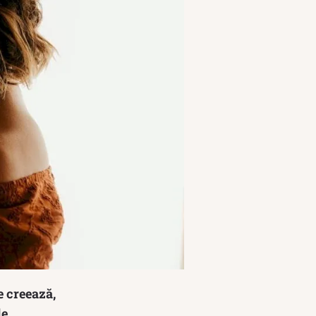
e creează,
e.