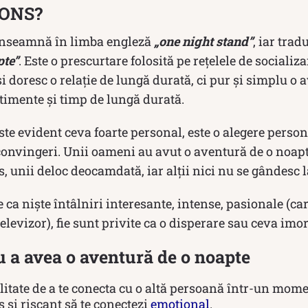
 ONS?
nseamnă în limba engleză
„one night stand”
, iar tra
pte”
. Este o prescurtare folosită pe rețelele de socializa
i doresc o relație de lungă durată, ci pur și simplu o 
timente și timp de lungă durată.
ste evident ceva foarte personal, este o alegere perso
 convingeri. Unii oameni au avut o aventură de o noapt
s, unii deloc deocamdată, iar alții nici nu se gândesc l
se ca niște întâlniri interesante, intense, pasionale (c
a televizor), fie sunt privite ca o disperare sau ceva imor
 a avea o aventură de o noapte
itate de a te conecta cu o altă persoană într-un momen
 și riscant să te conectezi
emoțional
.