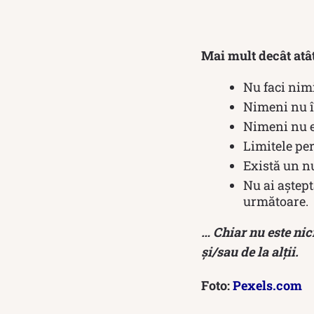
Mai mult decât atâ
Nu faci nimi
Nimeni nu 
Nimeni nu es
Limitele per
Există un n
Nu ai aștept
următoare.
… Chiar nu este nic
și/sau de la alții.
Foto:
Pexels.com