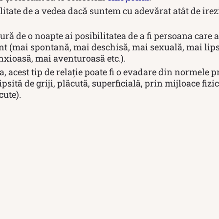
itate de a vedea dacă suntem cu adevărat atât de irezis
ură de o noapte ai posibilitatea de a fi persoana care ar
t (mai spontană, mai deschisă, mai sexuală, mai lipsit
nxioasă, mai aventuroasă etc.).
 acest tip de relație poate fi o evadare din normele p
psită de griji, plăcută, superficială, prin mijloace fizic
cute).