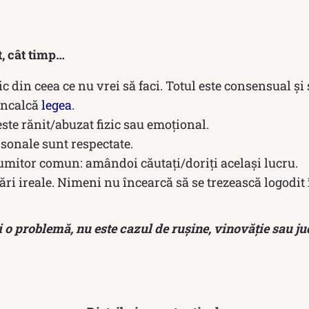
t, cât timp…
c din ceea ce nu vrei să faci. Totul este consensual și 
încalcă
legea
.
te rănit/abuzat fizic sau emoțional.
sonale sunt respectate.
umitor comun: amândoi căutați/doriți același lucru.
ări ireale. Nimeni nu încearcă să se trezească logodit
i o problemă, nu este cazul de rușine, vinovăție sau jud