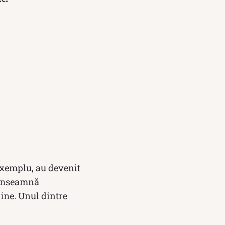
 exemplu, au devenit
e înseamnă
line. Unul dintre