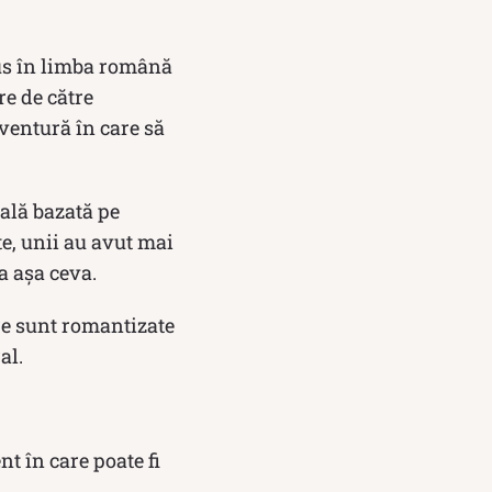
dus în limba română
re de către
aventură în care să
nală bazată pe
e, unii au avut mai
a așa ceva.
are sunt romantizate
al.
t în care poate fi