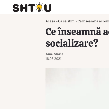
Acasa
»
Ca să știm
»
Ce înseamnă acronim
Ce înseamnă a
socializare?
Ana-Maria
18.08.2021