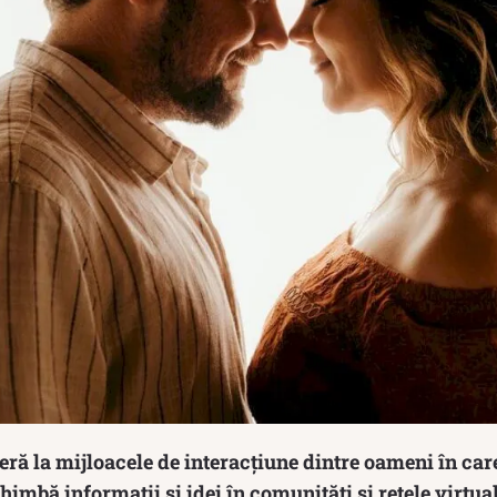
eră la mijloacele de interacțiune dintre oameni în car
himbă informații și idei în comunități și rețele virtual