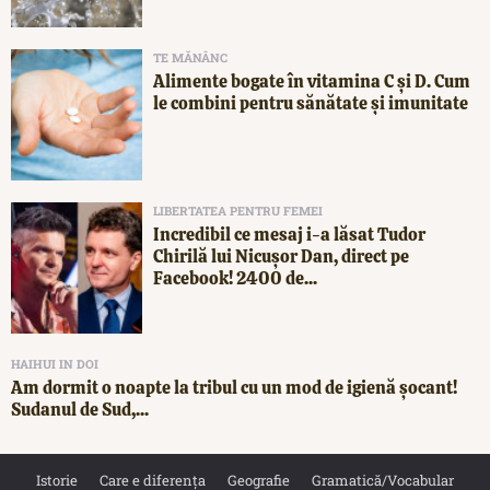
TE MĂNÂNC
Alimente bogate în vitamina C și D. Cum
le combini pentru sănătate și imunitate
LIBERTATEA PENTRU FEMEI
Incredibil ce mesaj i-a lăsat Tudor
Chirilă lui Nicușor Dan, direct pe
Facebook! 2400 de...
HAIHUI IN DOI
Am dormit o noapte la tribul cu un mod de igienă șocant!
Sudanul de Sud,...
Istorie
Care e diferența
Geografie
Gramatică/Vocabular