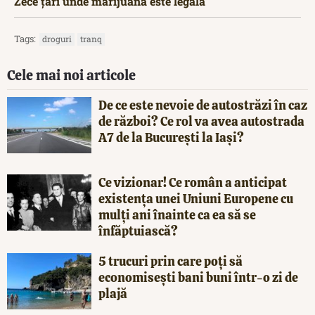
Zece țări unde marijuana este legală
Tags:
droguri
tranq
Cele mai noi articole
De ce este nevoie de autostrăzi în caz
de război? Ce rol va avea autostrada
A7 de la București la Iași?
Ce vizionar! Ce român a anticipat
existența unei Uniuni Europene cu
mulți ani înainte ca ea să se
înfăptuiască?
5 trucuri prin care poți să
economisești bani buni într-o zi de
plajă