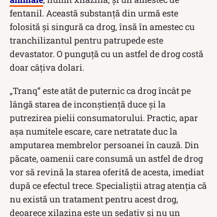
fentanil. Această substanță din urmă este
folosită și singură ca drog, însă în amestec cu
tranchilizantul pentru patrupede este
devastator. O punguță cu un astfel de drog costă
doar câțiva dolari.
„Tranq” este atât de puternic ca drog încât pe
lângă starea de inconștiență duce și la
putrezirea pielii consumatorului. Practic, apar
așa numitele escare, care netratate duc la
amputarea membrelor persoanei în cauză. Din
păcate, oamenii care consumă un astfel de drog
vor să revină la starea oferită de acesta, imediat
după ce efectul trece. Specialiștii atrag atenția că
nu există un tratament pentru acest drog,
deoarece xilazina este un sedativ și nu un