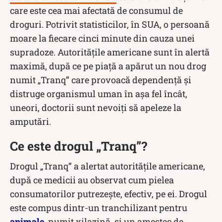
care este cea mai afectată de consumul de
droguri. Potrivit statisticilor, în SUA, o persoană
moare la fiecare cinci minute din cauza unei
supradoze. Autoritățile americane sunt în alertă
maximă, după ce pe piață a apărut un nou drog
numit „Tranq” care provoacă dependență și
distruge organismul uman în așa fel încât,
uneori, doctorii sunt nevoiți să apeleze la
amputări.
Ce este drogul „Tranq”?
Drogul „Tranq” a alertat autoritățile americane,
după ce medicii au observat cum pielea
consumatorilor putrezește, efectiv, pe ei. Drogul
este compus dintr-un tranchilizant pentru
animale
, numit xilazină, și un amestec de