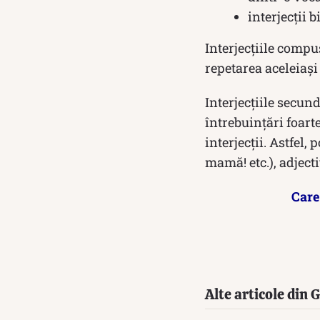
interjecţii 
Interjecţiile compus
repetarea aceleiaşi i
Interjecțiile secund
întrebuințări foarte
interjecții. Astfel,
mamă! etc.), adjecti
Care
Alte articole din