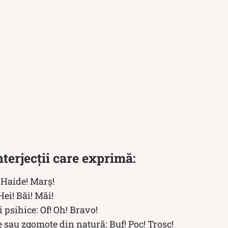
terjecții care exprimă:
Haide! Marș!
Hei! Băi! Măi!
și psihice: Of! Oh! Bravo!
 sau zgomote din natură: Buf! Poc! Trosc!