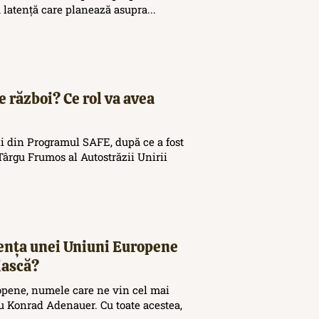
ă latență care planează asupra...
e război? Ce rol va avea
i din Programul SAFE, după ce a fost
ârgu Frumos al Autostrăzii Unirii
tența unei Uniuni Europene
iască?
opene, numele care ne vin cel mai
 Konrad Adenauer. Cu toate acestea,