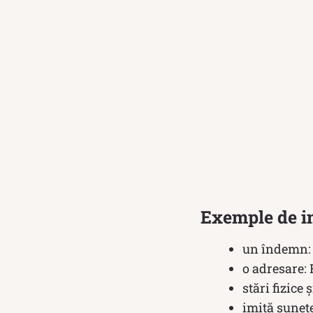
Exemple de in
un îndemn: 
o adresare: 
stări fizice 
imită sunete