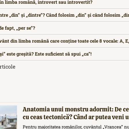
n limba română, introvert sau introvertit?
ntre „din” și „dintre”? Când folosim „din” și când folosim „di
e fapt, „per se”?
ânt din limba română care conține toate cele 8 vocale: A, E, I
i” este greșită? Este suficient să spui „ca”!
rticole
Anatomia unui monstru adormit: De ce
cu ceas tectonică? Când ar putea veni
Pentru majoritatea românilor, cuvântul „Vrancea” nu