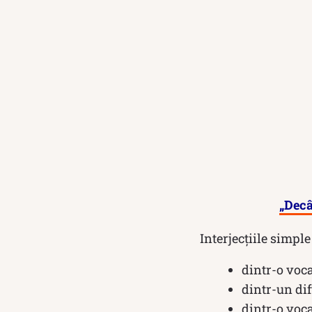
„Decâ
Interjecțiile simpl
dintr-o vocal
dintr-un dift
dintr-o voca