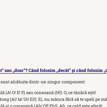
t” sau „doar”? Când folosim „decât” și când folosim „
e sunt alcătuite dintr-un singur component:
ă (A! O! E! I!) sau consoană (H!): O, ce tânără ești!
ong (Ai! Ia! Ui! Ei!): Ei, nu mânca fără să te speli pe mâ
lă și o consoană (Ah! Of! Eh!): Ah, ce cald este afară!