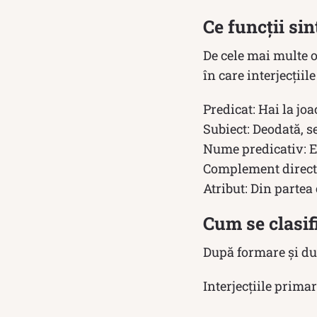
Ce funcții sin
De cele mai multe or
în care interjecțiile
Predicat: Hai la joa
Subiect: Deodată, s
Nume predicativ: Er
Complement direct: A
Atribut: Din partea
Cum se clasifi
După formare și dup
Interjecțiile prima