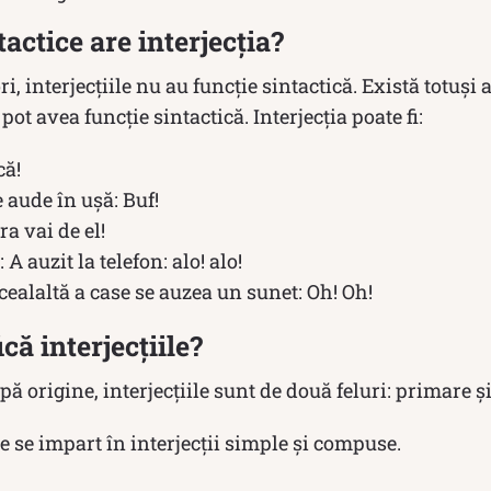
tactice are interjecția?
i, interjecțiile nu au funcție sintactică. Există totuși
 pot avea funcție sintactică. Interjecția poate fi:
că!
e aude în ușă: Buf!
a vai de el!
 auzit la telefon: alo! alo!
 cealaltă a case se auzea un sunet: Oh! Oh!
că interjecțiile?
ă origine, interjecțiile sunt de două feluri: primare ș
re se impart în interjecții simple și compuse.