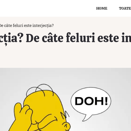
HOME
TOATE
De câte feluri este interjecția?
cția? De câte feluri este i