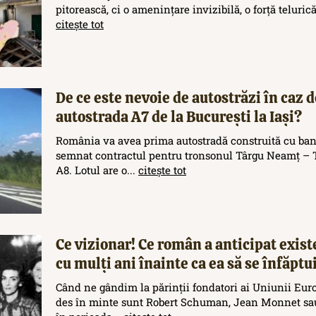
pitorească, ci o amenințare invizibilă, o forță teluric
citește tot
De ce este nevoie de autostrăzi în caz d
autostrada A7 de la București la Iași?
România va avea prima autostradă construită cu ban
semnat contractul pentru tronsonul Târgu Neamț – T
A8. Lotul are o...
citește tot
Ce vizionar! Ce român a anticipat exis
cu mulți ani înainte ca ea să se înfăptu
Când ne gândim la părinții fondatori ai Uniunii Eur
des în minte sunt Robert Schuman, Jean Monnet sau