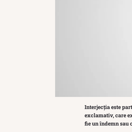
Interjecția este par
exclamativ, care ex
fie un îndemn sau 