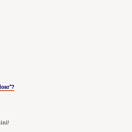
doar”?
ini!