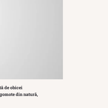
tă de obicei
 zgomote din natură,