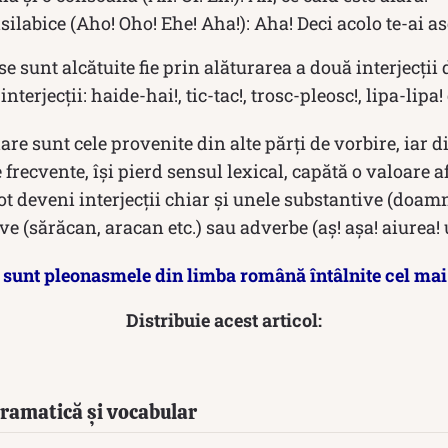
bisilabice (Aho! Oho! Ehe! Aha!): Aha! Deci acolo te-ai a
e sunt alcătuite fie prin alăturarea a două interjecţii di
nterjecţii: haide-hai!, tic-tac!, trosc-pleosc!, lipa-lipa
are sunt cele provenite din alte părți de vorbire, iar 
 frecvente, își pierd sensul lexical, capătă o valoare a
 pot deveni interjecții chiar și unele substantive (doamn
ve (sărăcan, aracan etc.) sau adverbe (aș! așa! aiurea!
 sunt pleonasmele din limba română întâlnite cel mai
Distribuie acest articol:
 Gramatică și vocabular