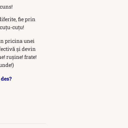
scuns!
ferite, fie prin
! cuțu-cuțu!
din pricina unei
fectivă și devin
e! rușine! frate!
 unde!)
 des?