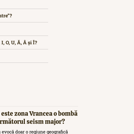
ntre”?
, O, U, Ă, Â și Î?
 este zona Vrancea o bombă
 următorul seism major?
 evocă doar o regiune geografică