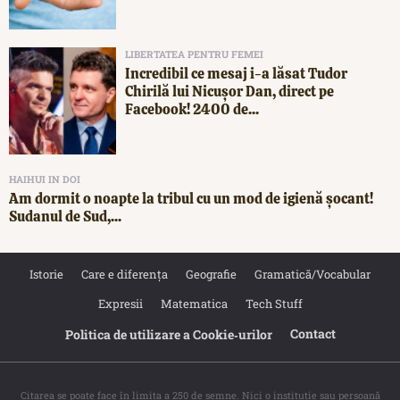
LIBERTATEA PENTRU FEMEI
Incredibil ce mesaj i-a lăsat Tudor
Chirilă lui Nicușor Dan, direct pe
Facebook! 2400 de...
HAIHUI IN DOI
Am dormit o noapte la tribul cu un mod de igienă șocant!
Sudanul de Sud,...
Istorie
Care e diferența
Geografie
Gramatică/Vocabular
Expresii
Matematica
Tech Stuff
Contact
Politica de utilizare a Cookie‐urilor
Citarea se poate face în limita a 250 de semne. Nici o instituţie sau persoană