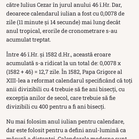
către Iulius Cezar în jurul anului 46 î.Hr. Dar,
deoarece calendarul iulian a fost cu 0,0078 de
zile (11 minute și 14 secunde) mai lung decât
anul tropical, erorile de cronometrare s-au
acumulat treptat.
Între 46 î.Hr. și 1582 d.Hr., această eroare
acumulată s-a ridicat la un total de: 0,0078 x
(1582 + 46) = 12,7 zile. În 1582, Papa Grigore al
XIII-lea a reformat calendarul specificând că toți
anii divizibili cu 4 trebuie să fie ani bisecți, cu
excepția anilor de secol, care trebuie să fie
divizibili cu 400 pentru a fi ani bisecți.
Nu mai folosim anul iulian pentru calendare,
dar este folosit pentru a defini anul-lumină ca
măsură a distanței. Calendarele moderne sunt