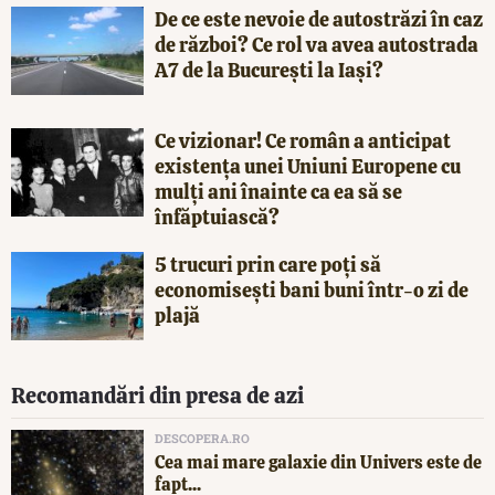
De ce este nevoie de autostrăzi în caz
de război? Ce rol va avea autostrada
A7 de la București la Iași?
Ce vizionar! Ce român a anticipat
existența unei Uniuni Europene cu
mulți ani înainte ca ea să se
înfăptuiască?
5 trucuri prin care poți să
economisești bani buni într-o zi de
plajă
Recomandări din presa de azi
DESCOPERA.RO
Cea mai mare galaxie din Univers este de
fapt...