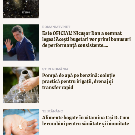
ROMANIATV.NET
Este OFICIAL! Nicușor Dan a semnat
legea! Acești bugetari vor primi bonusuri
de performanță consistente....
ȘTIRI ROMÂNIA
Pompă de apă pe benzină: soluție
practică pentru irigații, drenaj și
transfer rapid
TE MĂNÂNC
Alimente bogate în vitamina C și D. Cum
le combini pentru sănătate și imunitate