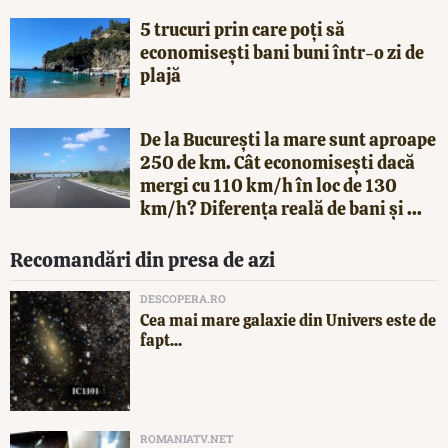
5 trucuri prin care poți să
economisești bani buni într-o zi de
plajă
De la București la mare sunt aproape
250 de km. Cât economisești dacă
mergi cu 110 km/h în loc de 130
km/h? Diferența reală de bani și ...
Recomandări din presa de azi
DESCOPERA.RO
Cea mai mare galaxie din Univers este de
fapt...
ROMANIATV.NET