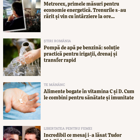
Metrorex, primele măsuri pentru
economie energetică. Trenurile s-au
rărit și vin cu întârziere la ore...
ȘTIRI ROMÂNIA
Pompă de apă pe benzină: soluție
practică pentru irigații, drenaj și
transfer rapid
TE MĂNÂNC
Alimente bogate în vitamina C și D. Cum
le combini pentru sănătate și imunitate
LIBERTATEA PENTRU FEMEI
Incredibil ce mesaj i-a lăsat Tudor