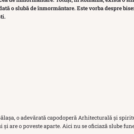
iodată o slubă de înmormântare. Este vorba despre bis
ti.
lașa, o adevărată capodoperă Arhitecturală și spiritua
 și are o poveste aparte. Aici nu se oficiază slube fun