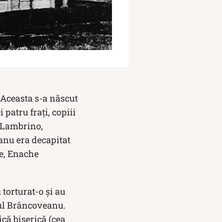
. Aceasta s-a născut
 patru fraţi, copiii
e Lambrino,
anu era decapitat
le, Enache
torturat-o şi au
rul Brâncoveanu.
ică biserică (cea