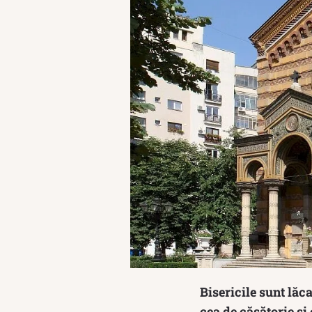
Bisericile sunt lăc
cea de căsătorie și