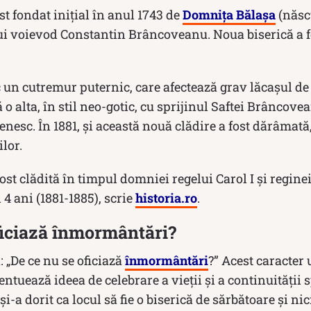
st fondat inițial în anul 1743 de
Domnița Bălașa
(născu
ui voievod Constantin Brâncoveanu. Noua biserică a fo
c un cutremur puternic, care afectează grav lăcașul de 
ă o alta, în stil neo-gotic, cu sprijinul Saftei Brâncov
nesc. În 1881, și această nouă clădire a fost dărâmată
lor.
ost clădită în timpul domniei regelui Carol I și reginei
4 ani (1881-1885), scrie
historia.ro
.
ficiază înmormântări?
 „De ce nu se oficiază
înmormântări
?” Acest caracter
entuează ideea de celebrare a vieții și a continuității 
i-a dorit ca locul să fie o biserică de sărbătoare și ni