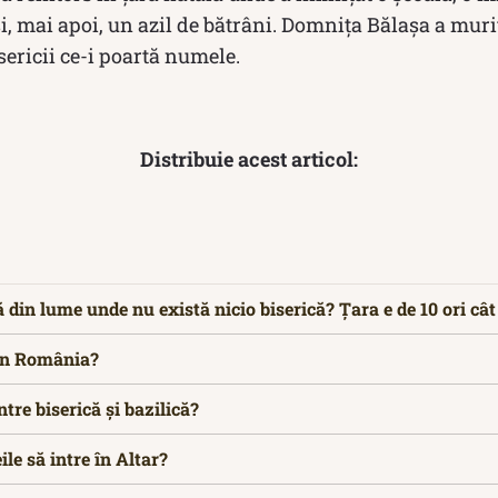
i, mai apoi, un azil de bătrâni. Domniţa Bălaşa a murit
sericii ce-i poartă numele.
Distribuie acest articol:
ă din lume unde nu există nicio biserică? Țara e de 10 ori câ
 în România?
ntre biserică și bazilică?
le să intre în Altar?