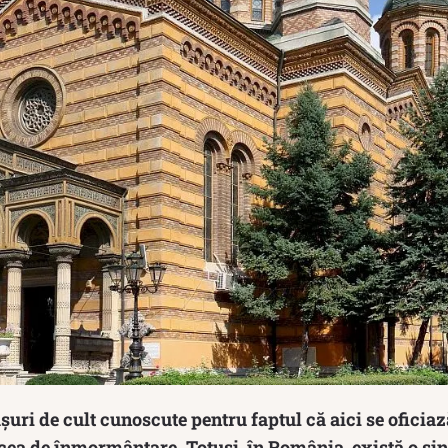
așuri de cult cunoscute pentru faptul că aici se oficiaz
 cea de înmormântare. Totuși, în România, există o si