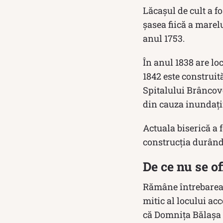
Lăcașul de cult a fo
șasea fiică a marel
anul 1753.
În anul 1838 are lo
1842 este construit
Spitalului Brâncove
din cauza inundații
Actuala biserică a f
construcția durând 
De ce nu se o
Rămâne întrebarea:
mitic al locului acc
că Domnița Bălașa ș