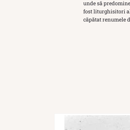
unde să predomine 
fost litur­ghisi­tor
căpătat renumele d