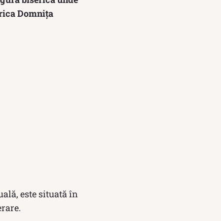
erica Domniţa
lă, este situată în
erare.