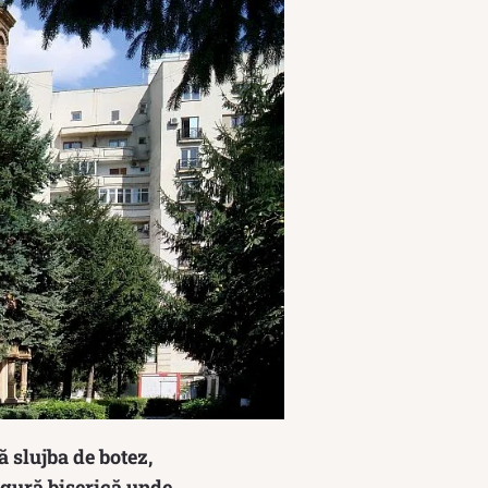
ă slujba de botez,
ngură biserică unde