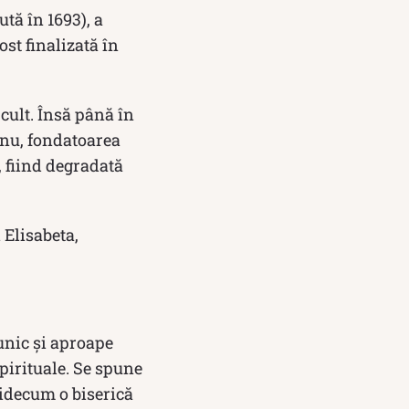
tă în 1693), a
st finalizată în
cult. Însă până în
eanu, fondatoarea
, fiind degradată
 Elisabeta,
 unic și aproape
spirituale. Se spune
cidecum o biserică