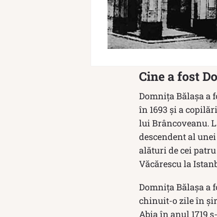
Cine a fost D
Domniţa Bălaşa a fo
în 1693 şi a copilăr
lui Brâncoveanu. L
descendent al unei
alături de cei patru
Văcărescu la Istanb
Domniţa Bălaşa a fo
chinuit-o zile în ş
Abia în anul 1719 s-