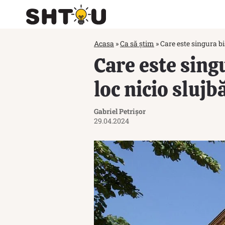
Acasa
»
Ca să știm
»
Care este singura b
Care este sing
loc nicio sluj
Gabriel Petrișor
29.04.2024