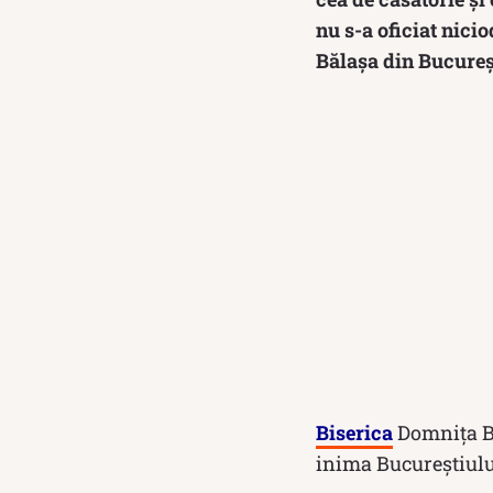
nu s-a oficiat nic
Bălaşa din Bucureș
Biserica
Domnița Bă
inima Bucureștiului