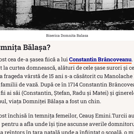
Biserica Domnita Balasa
omnița Bălașa?
st cea de-a şasea fiică a lui
Constantin Brâncoveanu
it la curtea domnească, alături de cele şase surori şi cei
a frageda vârstă de 15 ani s-a căsătorit cu Manolach
 familii de vază. După ce în 1714 Constantin Brâncove
 fii ai săi (Constantin, Ștefan, Radu și Matei) și ginere
ul, viața Domniței Bălașa a fost un chin.
st închisă în temniţa femeilor, Ceauş Emini.Turcii au 
ir pentru a afla unde îşi ţine ascunse averile domnito
a reîntors în țara natală unde a înfiinţat o şcoală, o m