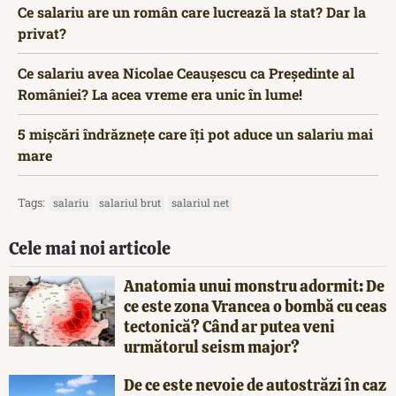
Ce salariu are un român care lucrează la stat? Dar la
privat?
Ce salariu avea Nicolae Ceaușescu ca Președinte al
României? La acea vreme era unic în lume!
5 mișcări îndrăznețe care îți pot aduce un salariu mai
mare
Tags:
salariu
salariul brut
salariul net
Cele mai noi articole
Anatomia unui monstru adormit: De
ce este zona Vrancea o bombă cu ceas
tectonică? Când ar putea veni
următorul seism major?
De ce este nevoie de autostrăzi în caz