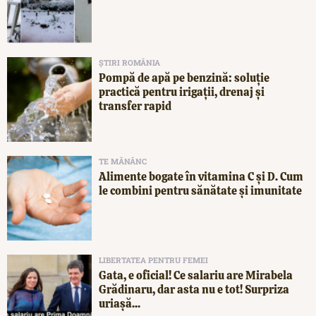
ȘTIRI ROMÂNIA
Pompă de apă pe benzină: soluție
practică pentru irigații, drenaj și
transfer rapid
TE MĂNÂNC
Alimente bogate în vitamina C și D. Cum
le combini pentru sănătate și imunitate
LIBERTATEA PENTRU FEMEI
Gata, e oficial! Ce salariu are Mirabela
Grădinaru, dar asta nu e tot! Surpriza
uriașă...