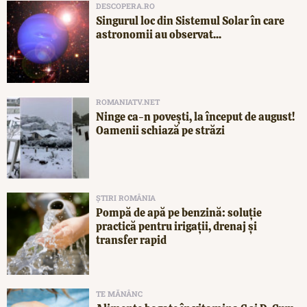
DESCOPERA.RO
Singurul loc din Sistemul Solar în care
astronomii au observat...
ROMANIATV.NET
Ninge ca-n povești, la început de august!
Oamenii schiază pe străzi
ȘTIRI ROMÂNIA
Pompă de apă pe benzină: soluție
practică pentru irigații, drenaj și
transfer rapid
TE MĂNÂNC