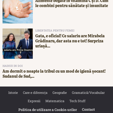
Alimente bogate în vitamina C și D. Cum
le combini pentru sănătate și imunitate
LIBERTATEA PENTRU FEMEI
Gata, e oficial! Ce salariu are Mirabela
Grădinaru, dar asta nu e tot! Surpriza
uriașă...
HAIHUI IN DOI
Am dormit o noapte la tribul cu un mod de igienă șocant!
Sudanul de Sud,...
Istorie
Care e diferența
Geografie
Gramatică/Vocabular
Expresii
Matematica
Tech Stuff
Contact
Politica de utilizare a Cookie‐urilor