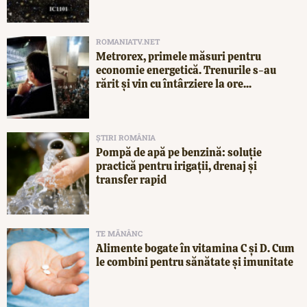
ROMANIATV.NET
Metrorex, primele măsuri pentru
economie energetică. Trenurile s-au
rărit și vin cu întârziere la ore...
ȘTIRI ROMÂNIA
Pompă de apă pe benzină: soluție
practică pentru irigații, drenaj și
transfer rapid
TE MĂNÂNC
Alimente bogate în vitamina C și D. Cum
le combini pentru sănătate și imunitate