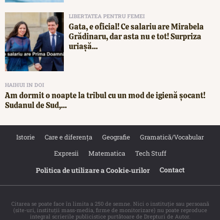
LIBERTATEA PENTRU FEMEI
Gata, e oficial! Ce salariu are Mirabela
Grădinaru, dar asta nu e tot! Surpriza
uriașă...
HAIHUI IN DOI
Am dormit o noapte la tribul cu un mod de igienă șocant!
Sudanul de Sud,...
Istorie
Care e diferența
Geografie
Gramatică/Vocabular
Expresii
Matematica
Tech Stuff
Contact
Politica de utilizare a Cookie‐urilor
Citarea se poate face în limita a 250 de semne. Nici o instituţie sau persoană
(site-uri, instituţii mass-media, firme de monitorizare) nu poate reproduce
integral scrierile publicistice purtătoare de Drepturi de Autor.