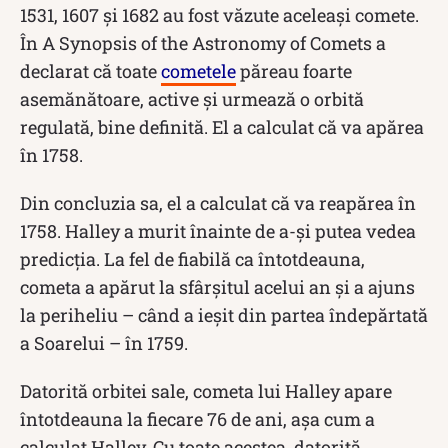
1531, 1607 și 1682 au fost văzute aceleași comete.
În A Synopsis of the Astronomy of Comets a
declarat că toate
cometele
păreau foarte
asemănătoare, active și urmează o orbită
regulată, bine definită. El a calculat că va apărea
în 1758.
Din concluzia sa, el a calculat că va reapărea în
1758. Halley a murit înainte de a-și putea vedea
predicția. La fel de fiabilă ca întotdeauna,
cometa a apărut la sfârșitul acelui an și a ajuns
la periheliu – când a ieșit din partea îndepărtată
a Soarelui – în 1759.
Datorită orbitei sale, cometa lui Halley apare
întotdeauna la fiecare 76 de ani, așa cum a
calculat Halley. Cu toate acestea, datorită