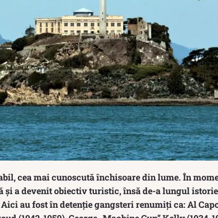
babil, cea mai cunoscută închisoare din lume. În mome
 și a devenit obiectiv turistic, însă de-a lungul istorie
Aici au fost în detenție gangsteri renumiți ca: Al Cap
roud (1942-1959), George „Machine Gun” Kelly (1934-19