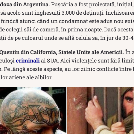
doza din Argentina.
Pușcăria a fost proiectată, inițial
să acolo sunt înghesuiți 3.000 de deținuți. Închisoarea
 fiindcă atunci când un condamnat este adus nou exis
 de colegii săi de cameră, în prima noapte. Dacă acesta 
uții de pe culoarul unde se află celula sa, în jur de 30-
Quentin din California, Statele Unite ale Americii.
În 
iculoși
criminali
ai SUA. Aici violențele sunt fără limite
 Pe lângă aceste aspecte, au loc zilnic conflicte între 
ilor ariene ale albilor.