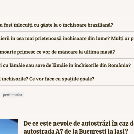
u fost înlocuiți cu gâște la o închisoare braziliană?
nierii în cea mai prietenoasă închisoare din lume? Mulți ar pl
 moarte primesc ce vor de mâncare la ultima masă?
tri cu lămâie sau sare de lămâie în închisorile din România?
 închisorile? Ce vor face cu spațiile goale?
penitenciar
De ce este nevoie de autostrăzi în caz d
autostrada A7 de la București la Iași?