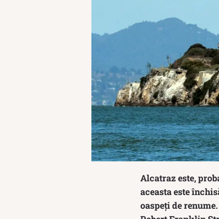
Alcatraz este, pro
aceasta este închisă
oaspeți de renume. 
Robert Franklin St