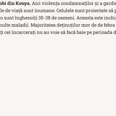
robi din Kenya.
Aici violența condamnaților și a gardie
ile de viață sunt inumane. Celulele sunt proiectate să
lo sunt înghesuiți 35-38 de oameni. Aceasta este inch
ulte maladii. Majoritatea deținuților mor de de febra 
ți cei încarcerați nu au voie să facă baie pe perioada d