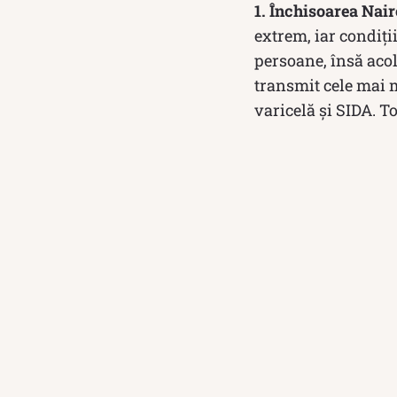
1. Închisoarea Nai
extrem, iar condiți
persoane, însă aco
transmit cele mai m
varicelă și SIDA. To