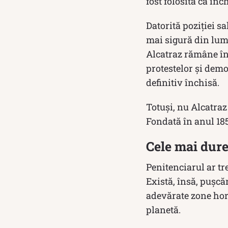
fost folosită ca în
Datorită poziției sa
mai sigură din lume
Alcatraz rămâne înc
protestelor și demo
definitiv închisă.
Totuși, nu Alcatraz
Fondată în anul 185
Cele mai dure
Penitenciarul ar tre
Există, însă, pușcă
adevărate zone hor
planetă.