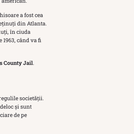
il american.
chisoare a fost cea
eținuți din Atlanta.
uți, în ciuda
 1963, când va fi
s County Jail
.
egulile societății.
deloc și sunt
ciare de pe