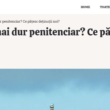
HOME
TOATE
r penitenciar? Ce pățesc deținuții noi?
mai dur penitenciar? Ce pă