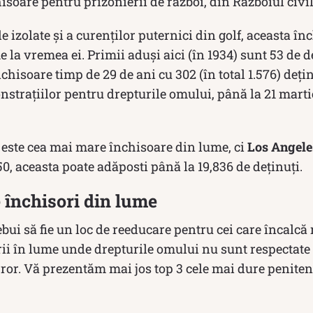
chisoare pentru prizonierii de război, din Războiul civ
le izolate și a curenților puternici din golf, aceasta în
 la vremea ei. Primii aduși aici (în 1934) sunt 53 de d
hisoare timp de 29 de ani cu 302 (în total 1.576) dețin
nstrațiilor pentru drepturile omului, până la 21 martie
 este cea mai mare închisoare din lume, ci
Los Angele
0, aceasta poate adăposti până la 19,836 de deținuți.
 închisori din lume
bui să fie un loc de reeducare pentru cei care încalcă r
rii în lume unde drepturile omului nu sunt respectate 
ror. Vă prezentăm mai jos top 3 cele mai dure peniten