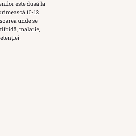
nilor este dusă la
 primească 10-12
isoarea unde se
tifoidă, malarie,
etenției.