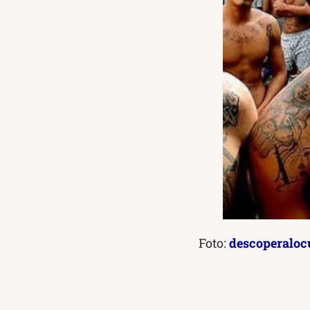
Foto:
descoperalocu