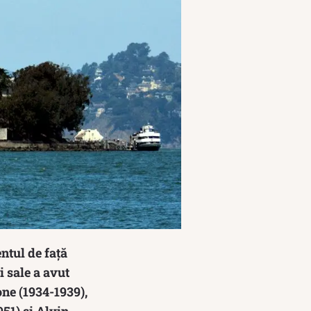
ntul de față
i sale a avut
one (1934-1939),
51) și Alvin