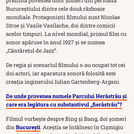
prezintă povestea unor șomeri din perioada
Bucureștiului dintre cele două războaie
mondiale. Protagoniștii filmului sunt Nicolae
Stroe și Vasile Vasilache, doi dintre comicii
acelor timpuri. La nivel mondial, primul film cu
sonor apăruse în anul 1927 și se numea
„Cântărețul de Jazz”.
De regia și scenariul filmului s-au ocupat tot cei
doi actori, iar aparatura sonoră folosită este
creația inginerului Iulian Gartenberg-Argani.
De unde provenea numele Parcului Herăstrău și
care era legătura cu substantivul „fierăstrău”?
Filmul vorbește despre Bing și Bang, doi șomeri
din
București
. Aceștia se întâlnesc în Cișmigiu