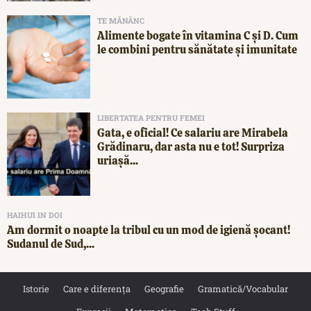
TE MĂNÂNC
Alimente bogate în vitamina C și D. Cum
le combini pentru sănătate și imunitate
LIBERTATEA PENTRU FEMEI
Gata, e oficial! Ce salariu are Mirabela
Grădinaru, dar asta nu e tot! Surpriza
uriașă...
HAIHUI IN DOI
Am dormit o noapte la tribul cu un mod de igienă șocant!
Sudanul de Sud,...
Istorie
Care e diferența
Geografie
Gramatică/Vocabular