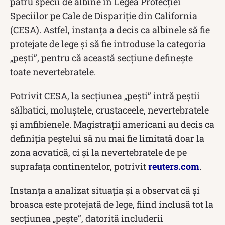
patru specii de albine în Legea Protecţiei
Speciilor pe Cale de Dispariţie din California
(CESA). Astfel, instanța a decis ca albinele să fie
protejate de lege și să fie introduse la categoria
„peşti”, pentru că această secțiune defineşte
toate nevertebratele.
Potrivit CESA, la secțiunea „peşti” intră peştii
sălbatici, moluştele, crustaceele, nevertebratele
şi amfibienele. Magistrații americani au decis ca
definiția peștelui să nu mai fie limitată doar la
zona acvatică, ci și la nevertebratele de pe
suprafața continentelor, potrivit
reuters.com
.
Instanța a analizat situația și a observat că și
broasca este protejată de lege, fiind inclusă tot la
secțiunea „pește”, datorită includerii