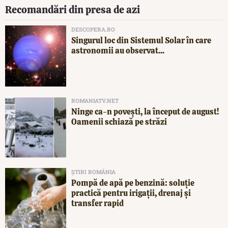
Recomandări din presa de azi
DESCOPERA.RO
Singurul loc din Sistemul Solar în care
astronomii au observat...
ROMANIATV.NET
Ninge ca-n povești, la început de august!
Oamenii schiază pe străzi
ȘTIRI ROMÂNIA
Pompă de apă pe benzină: soluție
practică pentru irigații, drenaj și
transfer rapid