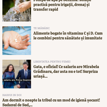
practică pentru irigații, drenaj și
transfer rapid
TE MĂNÂNC
Alimente bogate în vitamina C și D. Cum
le combini pentru sănătate și imunitate
LIBERTATEA PENTRU FEMEI
Gata, e oficial! Ce salariu are Mirabela
Grădinaru, dar asta nu e tot! Surpriza
uriașă...
HAIHUI IN DOI
Am dormit o noapte la tribul cu un mod de igienă șocant!
Sudanul de Sud,...