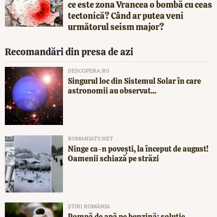
ce este zona Vrancea o bombă cu ceas
tectonică? Când ar putea veni
următorul seism major?
Recomandări din presa de azi
DESCOPERA.RO
Singurul loc din Sistemul Solar în care
astronomii au observat...
ROMANIATV.NET
Ninge ca-n povești, la început de august!
Oamenii schiază pe străzi
ȘTIRI ROMÂNIA
Pompă de apă pe benzină: soluție