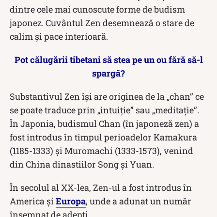
dintre cele mai cunoscute forme de budism
japonez. Cuvântul Zen desemnează o stare de
calim și pace interioară.
Pot călugării tibetani să stea pe un ou fără să-l
spargă?
Substantivul Zen își are originea de la „chan” ce
se poate traduce prin „intuiție” sau „meditație”.
În Japonia, budismul Chan (în japoneză zen) a
fost introdus în timpul perioadelor Kamakura
(1185-1333) și Muromachi (1333-1573), venind
din China dinastiilor Song și Yuan.
În secolul al XX-lea, Zen-ul a fost introdus în
America și
Europa
, unde a adunat un număr
însemnat de adepți.