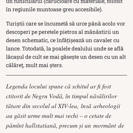
un funicularul (cărucioare cu materiale, folosit
în regiunile muntoase greu accesibile).
Turiștii care se încumetă să urce până acolo vor
descoperi pe
peretele pietros al mănăstirii un
desen schematic, ce înfăţişează un cavaler cu
lance. Totodată, la poalele dealului unde se află
lăcașul de cult se mai găsește u
n desen cu un alt
călăreţ, mult mai şters.
Legenda locului spune că schitul ar fi fost
ctitorit de Negru Vodă, în timpul năvălirilor
tătare din secolul al XIV-lea,
însă
arheologii
au găsit urme mult mai vechi – o cetate de
pămînt hallstatiană, precum şi un
mormânt
de