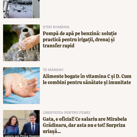
ȘTIRI ROMÂNIA
Pompă de apă pe benzină: soluție
practică pentru irigații, drenaj și
transfer rapid
TE MĂNÂNC
Alimente bogate în vitamina C și D. Cum
le combini pentru sănătate și imunitate
LIBERTATEA PENTRU FEMEI
Gata, e oficial! Ce salariu are Mirabela
Grădinaru, dar asta nu e tot! Surpriza
uriașă...