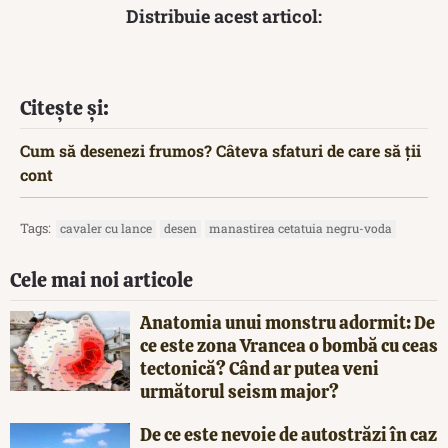
Distribuie acest articol:
Citește și:
Cum să desenezi frumos? Câteva sfaturi de care să ții
cont
Tags:
cavaler cu lance
desen
manastirea cetatuia negru-voda
Cele mai noi articole
Anatomia unui monstru adormit: De
ce este zona Vrancea o bombă cu ceas
tectonică? Când ar putea veni
următorul seism major?
De ce este nevoie de autostrăzi în caz