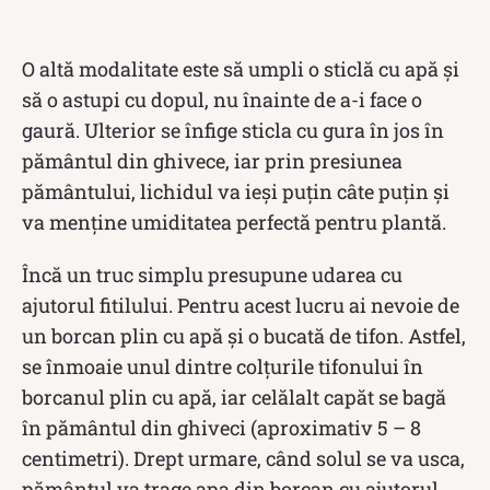
O altă modalitate este să umpli o sticlă cu apă și
să o astupi cu dopul, nu înainte de a-i face o
gaură. Ulterior se înfige sticla cu gura în jos în
pământul din ghivece, iar prin presiunea
pământului, lichidul va ieși puțin câte puțin și
va menține umiditatea perfectă pentru plantă.
Încă un truc simplu presupune udarea cu
ajutorul fitilului. Pentru acest lucru ai nevoie de
un borcan plin cu apă și o bucată de tifon. Astfel,
se înmoaie unul dintre colțurile tifonului în
borcanul plin cu apă, iar celălalt capăt se bagă
în pământul din ghiveci (aproximativ 5 – 8
centimetri). Drept urmare, când solul se va usca,
pământul va trage apa din borcan cu ajutorul