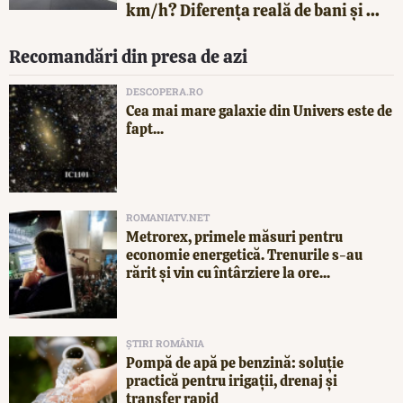
km/h? Diferența reală de bani și ...
Recomandări din presa de azi
DESCOPERA.RO
Cea mai mare galaxie din Univers este de
fapt...
ROMANIATV.NET
Metrorex, primele măsuri pentru
economie energetică. Trenurile s-au
rărit și vin cu întârziere la ore...
ȘTIRI ROMÂNIA
Pompă de apă pe benzină: soluție
practică pentru irigații, drenaj și
transfer rapid