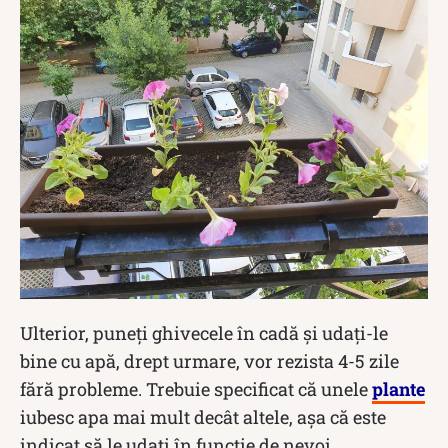
Ulterior, puneți ghivecele în cadă și udați-le
bine cu apă, drept urmare, vor rezista 4-5 zile
fără probleme. Trebuie specificat că unele
plante
iubesc apa mai mult decât altele, așa că este
indicat să le udați în funcție de nevoi.