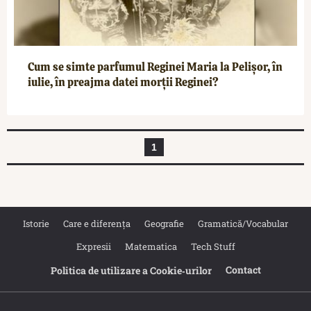
Cum se simte parfumul Reginei Maria la Pelișor, în
iulie, în preajma datei morții Reginei?
1
Istorie
Care e diferența
Geografie
Gramatică/Vocabular
Expresii
Matematica
Tech Stuff
Contact
Politica de utilizare a Cookie‐urilor