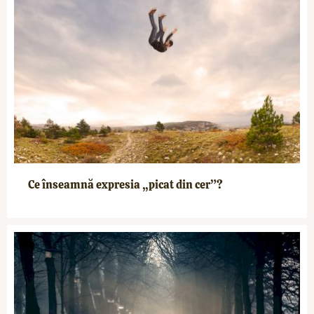
Ce înseamnă expresia „picat din cer”?