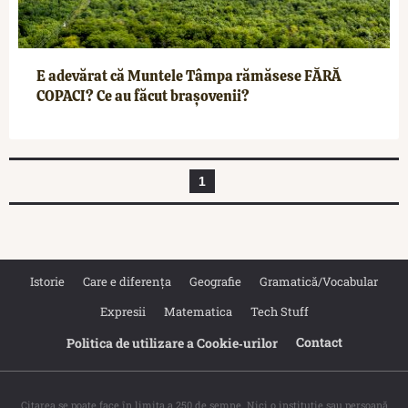
E adevărat că Muntele Tâmpa rămăsese FĂRĂ
COPACI? Ce au făcut brașovenii?
1
Istorie
Care e diferența
Geografie
Gramatică/Vocabular
Expresii
Matematica
Tech Stuff
Contact
Politica de utilizare a Cookie‐urilor
Citarea se poate face în limita a 250 de semne. Nici o instituţie sau persoană