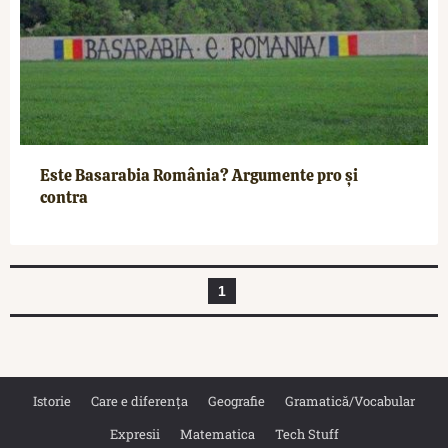
Este Basarabia România? Argumente pro și
contra
1
Istorie
Care e diferența
Geografie
Gramatică/Vocabular
Expresii
Matematica
Tech Stuff