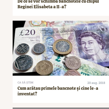
De ce se vor schimba bancnotele cu chipul
Reginei Elisabeta a II-a?
CA SĂ ȘTIM
20 aug. 2018
Cum arătau primele bancnote și cine le-a
inventat?