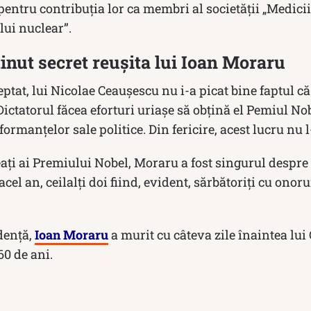
entru contribuția lor ca membri al societății „Medici
lui nuclear”.
inut secret reușita lui Ioan Moraru
ptat, lui Nicolae Ceaușescu nu i-a picat bine faptul c
ictatorul făcea eforturi uriaşe să obţină el Pemiul No
ormanţelor sale politice. Din fericire, acest lucru nu l
reaţi ai Premiului Nobel, Moraru a fost singurul despre 
acel an, ceilalţi doi fiind, evident, sărbătoriţi cu ono
dență,
Ioan Moraru
a murit cu câteva zile înaintea lui
60 de ani.