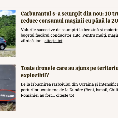
Carburantul s-a scumpit din nou: 10 tr
reduce consumul mașinii cu până la 
Valurile succesive de scumpiri la benzină și motori
bugetul fiecărui conducător auto. Pentru mulți, maș
zilnică, iar...
citește tot
Toate dronele care au ajuns pe teritor
explozibil?
De la izbucnirea războiului din Ucraina și intensific
porturilor ucrainene de la Dunăre (Reni, Ismail, Chilia
României au fost...
citește tot