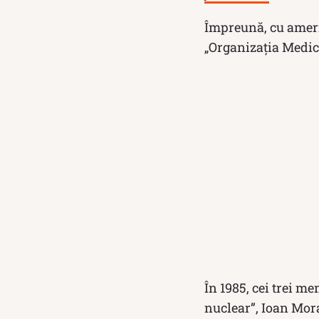
Împreună, cu ameri
„Organizația Medic
În 1985, cei trei me
nuclear”, Ioan Mor