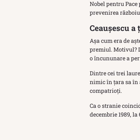
Nobel pentru Pace p
prevenirea războiu
Ceaușescu a ț
Așa cum era de aște
premiul. Motivul? D
o încununare a perf
Dintre cei trei lau
nimic în ţara sa în 
compatrioţi.
Ca o stranie coinci
decembrie 1989, la 