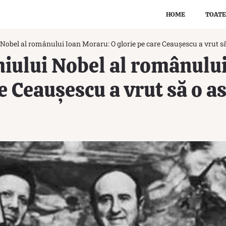
HOME
TOATE
 Nobel al românului Ioan Moraru: O glorie pe care Ceaușescu a vrut 
miului Nobel al românulu
re Ceaușescu a vrut să o 