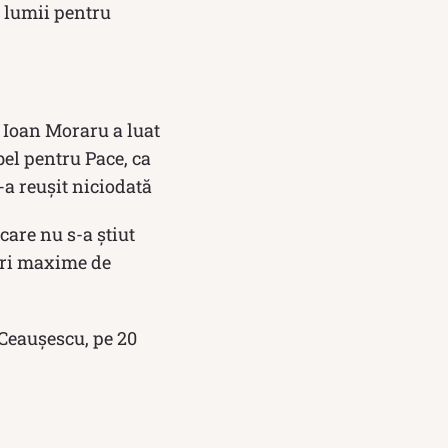
i lumii pentru
ă Ioan Moraru a luat
bel pentru Pace, ca
-a reușit niciodată
care nu s-a ştiut
ruri maxime de
 Ceaușescu, pe 20