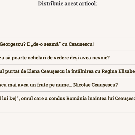
Distribuie acest articol:
n Georgescu? E „de-o seamă” cu Ceaușescu!
a să poarte ochelari de vedere deși avea nevoie?
rul purtat de Elena Ceaușescu la întâlnirea cu Regina Elisabe
scu mai avea un frate pe nume… Nicolae Ceaușescu?
l lui Dej”, omul care a condus România înaintea lui Ceaușescu