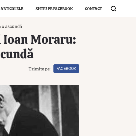
 ARTICOLELE
SHTIU PE FACEBOOK
CONTACT
să o ascundă
i Ioan Moraru:
ascundă
Trimite pe:
FACEBOOK