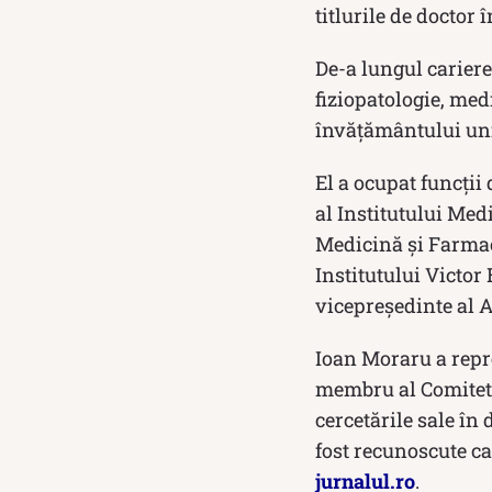
titlurile de doctor î
De-a lungul cariere
fiziopatologie, med
învățământului univ
El a ocupat funcții
al Institutului Med
Medicină și Farmaci
Institutului Victo
vicepreședinte al 
Ioan Moraru a repr
membru al Comitetu
cercetările sale în
fost recunoscute ca
jurnalul.ro
.