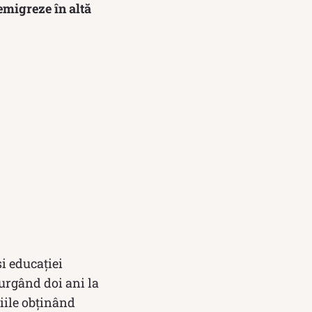
emigreze în altă
i educației
urgând doi ani la
diile obținând