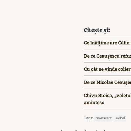
Citește și:
Ce înălțime are Căli
De ce Ceaușescu refuz
Cu cât se vinde colie
De ce Nicolae Ceaușe
Chivu Stoica, „valetu
amintesc
Tags:
ceausescu
nobel