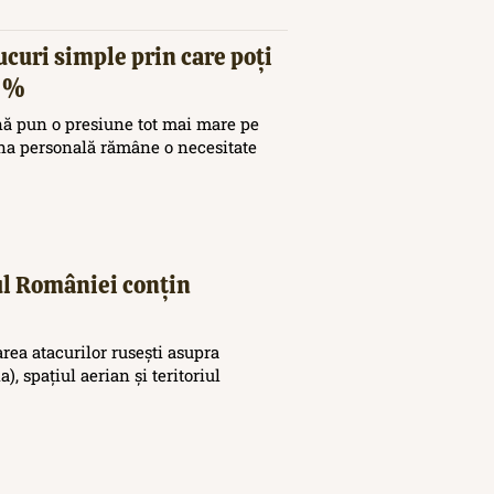
ucuri simple prin care poți
20%
nă pun o presiune tot mai mare pe
ina personală rămâne o necesitate
iul României conțin
area atacurilor rusești asupra
), spațiul aerian și teritoriul