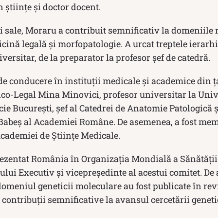
n științe și doctor docent.
i sale, Moraru a contribuit semnificativ la domeniil
icină legală și morfopatologie. A urcat treptele ierarhi
ersitar, de la preparator la profesor șef de catedră.
 de conducere în instituții medicale și academice din ța
ico-Legal Mina Minovici, profesor universitar la Univ
e București, șef al Catedrei de Anatomie Patologică și
r Babeș al Academiei Române. De asemenea, a fost memb
Academiei de Științe Medicale.
ezentat România în Organizația Mondială a Sănătății 
lui Executiv și vicepreședinte al acestui comitet. De
 domeniul geneticii moleculare au fost publicate în rev
 contribuții semnificative la avansul cercetării geneti