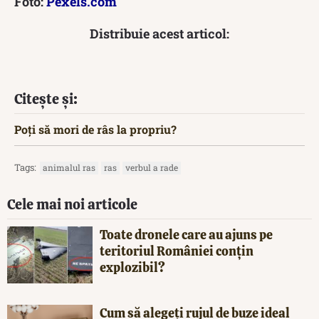
Foto:
Pexels.com
Distribuie acest articol:
Citește și:
Poți să mori de râs la propriu?
Tags:
animalul ras
ras
verbul a rade
Cele mai noi articole
Toate dronele care au ajuns pe
teritoriul României conțin
explozibil?
Cum să alegeți rujul de buze ideal