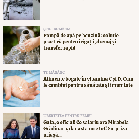
ȘTIRI ROMÂNIA
Pompă de apă pe benzină: soluție
practică pentru irigații, drenaj și
transfer rapid
TE MĂNÂNC
Alimente bogate în vitamina C și D. Cum
le combini pentru sănătate și imunitate
LIBERTATEA PENTRU FEMEI
Gata, e oficial! Ce salariu are Mirabela
Grădinaru, dar asta nu e tot! Surpriza
uriașă...