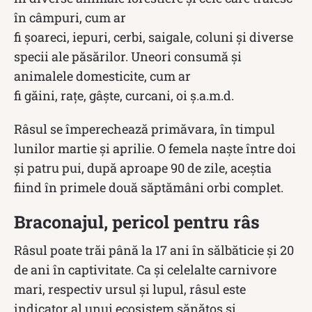
în câmpuri, cum ar
fi șoareci, iepuri, cerbi, saigale, coluni și diverse
specii ale păsărilor. Uneori consumă și
animalele domesticite, cum ar
fi găini, rațe, gâște, curcani, oi ș.a.m.d.
Râsul se împerechează primăvara, în timpul
lunilor martie și aprilie. O femela naște între doi
și patru pui, după aproape 90 de zile, aceștia
fiind în primele două săptămâni orbi complet.
Braconajul, pericol pentru râs
Râsul poate trăi până la 17 ani în sălbăticie și 20
de ani în captivitate. Ca și celelalte carnivore
mari, respectiv ursul și lupul, râsul este
indicator al unui ecosistem sănătos și