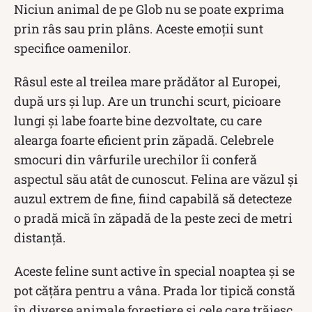
Niciun animal de pe Glob nu se poate exprima
prin râs sau prin plâns. Aceste emoții sunt
specifice oamenilor.
Râsul este al treilea mare prădător al Europei,
după urs și lup. Are un trunchi scurt, picioare
lungi și labe foarte bine dezvoltate, cu care
alearga foarte eficient prin zăpadă. Celebrele
smocuri din vârfurile urechilor îi conferă
aspectul său atât de cunoscut. Felina are văzul și
auzul extrem de fine, fiind capabilă să detecteze
o pradă mică în zăpadă de la peste zeci de metri
distanță.
Aceste feline sunt active în special noaptea și se
pot cățăra pentru a vâna. Prada lor tipică constă
în diverse animale forestiere și cele care trăiesc