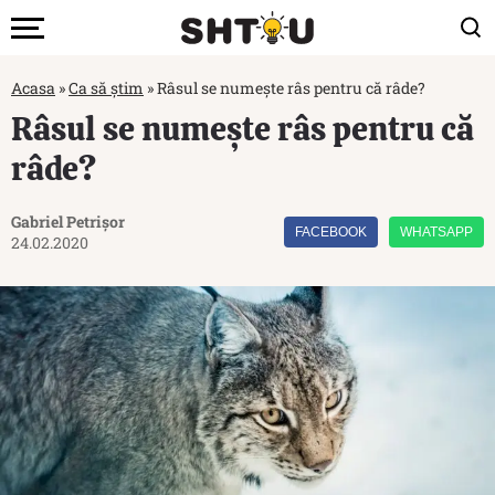
Acasa
»
Ca să știm
»
Râsul se numește râs pentru că râde?
Râsul se numește râs pentru că
râde?
Gabriel Petrișor
FACEBOOK
WHATSAPP
24.02.2020