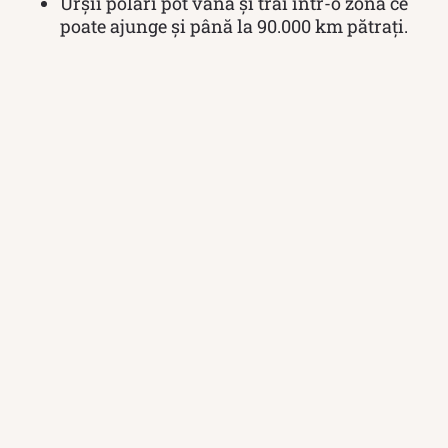
Urșii polari pot vâna și trăi într-o zonă ce
poate ajunge şi până la 90.000 km pătraţi.