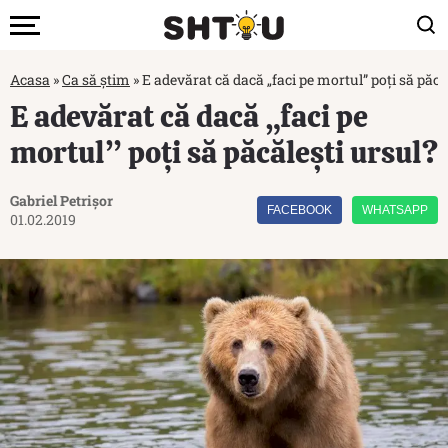
Acasa
»
Ca să știm
»
E adevărat că dacă „faci pe mortul” poți să păcă
E adevărat că dacă „faci pe
mortul” poți să păcălești ursul?
Gabriel Petrișor
FACEBOOK
WHATSAPP
01.02.2019