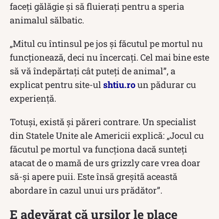
faceți gălăgie și să fluierați pentru a speria
animalul sălbatic.
„Mitul cu întinsul pe jos şi făcutul pe mortul nu
funcţionează, deci nu încercaţi. Cel mai bine este
să vă îndepărtaţi cât puteţi de animal”, a
explicat pentru site-ul
shtiu.ro
un pădurar cu
experiență.
Totuși, există și păreri contrare. Un specialist
din Statele Unite ale Americii explică: „Jocul cu
făcutul pe mortul va funcționa dacă sunteți
atacat de o mamă de urs grizzly care vrea doar
să-și apere puii. Este însă greșită această
abordare în cazul unui urs prădător”.
E adevărat că urșilor le place