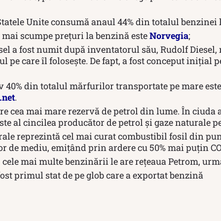
Statele Unite consumă anaul 44% din totalul benzinei 
e mai scumpe prețuri la benzină este
Norvegia
;
sel a fost numit după inventatorul său, Rudolf Diesel,
l pe care îl folosește. De fapt, a fost conceput inițial 
 40% din totalul mărfurilor transportate pe mare este…
.net
.
e cea mai mare rezervă de petrol din lume. În ciuda a
te al cincilea producător de petrol și gaze naturale 
ale reprezintă cel mai curat combustibil fosil din pun
lor de mediu, emiţând prin ardere cu 50% mai puţin CO
, cele mai multe benzinării le are rețeaua Petrom, ur
st primul stat de pe glob care a exportat benzină