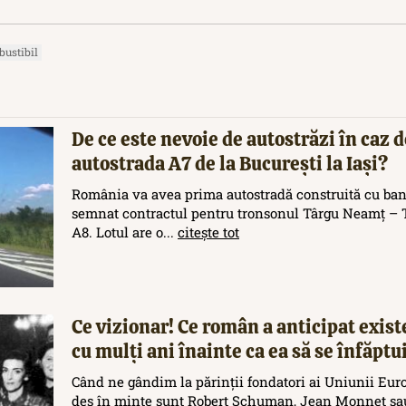
ustibil
De ce este nevoie de autostrăzi în caz d
autostrada A7 de la București la Iași?
România va avea prima autostradă construită cu ban
semnat contractul pentru tronsonul Târgu Neamț – T
A8. Lotul are o...
citește tot
Ce vizionar! Ce român a anticipat exis
cu mulți ani înainte ca ea să se înfăptu
Când ne gândim la părinții fondatori ai Uniunii Eur
des în minte sunt Robert Schuman, Jean Monnet sau