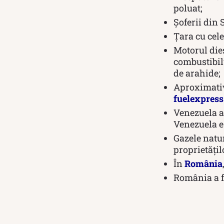
poluat;
Șoferii din 
Țara cu cel
Motorul die
combustibilu
de arahide;
Aproximativ
fuelexpress
Venezuela ar
Venezuela es
Gazele natur
proprietăți
În
România
România a fo