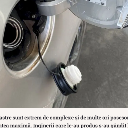
astre sunt extrem de complexe și de multe ori posesori
atea maximă. Inginerii care le-au produs s-au gândit l