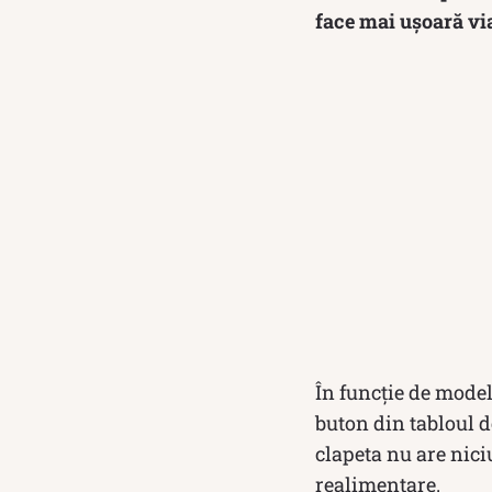
face mai ușoară vi
În funcție de model
buton din tabloul d
clapeta nu are nici
realimentare.