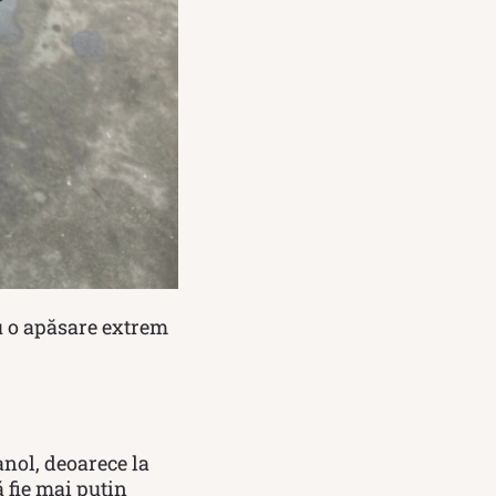
cu o apăsare extrem
anol, deoarece la
ă fie mai puțin