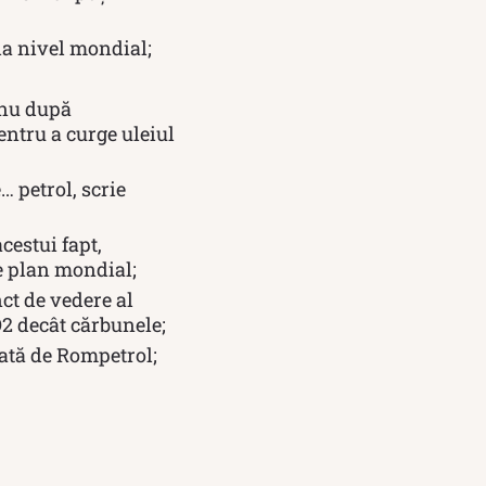
la nivel mondial;
 nu după
pentru a curge uleiul
 petrol, scrie
cestui fapt,
pe plan mondial;
ct de vedere al
2 decât cărbunele;
mată de Rompetrol;