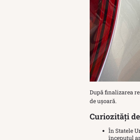
După finalizarea re
de ușoară.
Curiozități d
În Statele U
începutul an