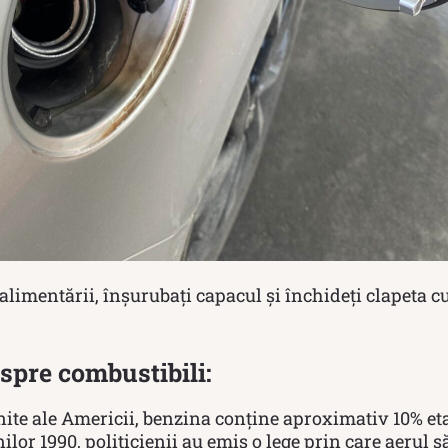
alimentării, înșurubați capacul și închideți clapeta 
espre combustibili:
nite ale Americii, benzina conține aproximativ 10% et
ilor 1990, politicienii au emis o lege prin care aerul s