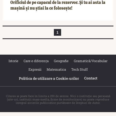
Orificiul de pe capacul de la rezervor. Și tu ai asta la
mașină și nu știai la ce folosește!
1
Istorie
Care e diferența
Geografie
Gramatică/Vocabular
Expresii
Matematica
Tech Stuff
Contact
Politica de utilizare a Cookie‐urilor
Citarea se poate face în limita a 250 de semne. Nici o instituţie sau persoană
(site-uri, instituţii mass-media, firme de monitorizare) nu poate reproduce
integral scrierile publicistice purtătoare de Drepturi de Autor.