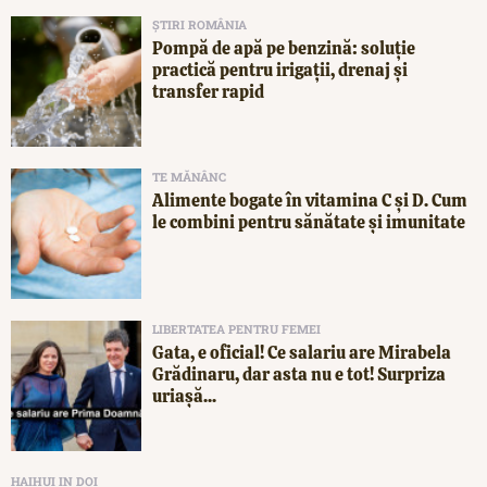
ȘTIRI ROMÂNIA
Pompă de apă pe benzină: soluție
practică pentru irigații, drenaj și
transfer rapid
TE MĂNÂNC
Alimente bogate în vitamina C și D. Cum
le combini pentru sănătate și imunitate
LIBERTATEA PENTRU FEMEI
Gata, e oficial! Ce salariu are Mirabela
Grădinaru, dar asta nu e tot! Surpriza
uriașă...
HAIHUI IN DOI