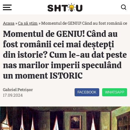
Acasa
»
Ca să știm
»
Momentul de GENIU! Când au fost românii cei m
Momentul de GENIU! Când au
fost românii cei mai deștepți
din istorie? Cum le-au dat peste
nas marilor imperii speculând
un moment ISTORIC
Gabriel Petrișor
FACEBOOK
WHATSAPP
17.09.2024