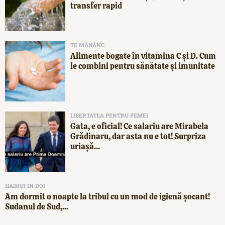
transfer rapid
TE MĂNÂNC
Alimente bogate în vitamina C și D. Cum
le combini pentru sănătate și imunitate
LIBERTATEA PENTRU FEMEI
Gata, e oficial! Ce salariu are Mirabela
Grădinaru, dar asta nu e tot! Surpriza
uriașă...
HAIHUI IN DOI
Am dormit o noapte la tribul cu un mod de igienă șocant!
Sudanul de Sud,...