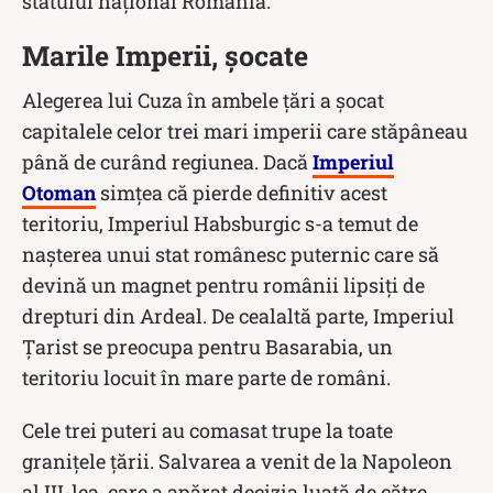
statului național România.
Marile Imperii, șocate
Alegerea lui Cuza în ambele țări a şocat
capitalele celor trei mari imperii care stăpâneau
până de curând regiunea. Dacă
Imperiul
Otoman
simțea că pierde definitiv acest
teritoriu, Imperiul Habsburgic s-a temut de
naşterea unui stat românesc puternic care să
devină un magnet pentru românii lipsiţi de
drepturi din Ardeal. De cealaltă parte, Imperiul
Țarist se preocupa pentru Basarabia, un
teritoriu locuit în mare parte de români.
Cele trei puteri au comasat trupe la toate
graniţele ţării. Salvarea a venit de la Napoleon
al III-lea, care a apărat decizia luată de către