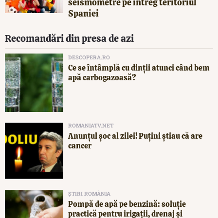
seismometre pe întreg teritoriul
Spaniei
Recomandări din presa de azi
DESCOPERA.RO
Ce se întâmplă cu dinții atunci când bem
apă carbogazoasă?
ROMANIATV.NET
Anunţul şoc al zilei! Puţini ştiau că are
cancer
ȘTIRI ROMÂNIA
Pompă de apă pe benzină: soluție
practică pentru irigații, drenaj și