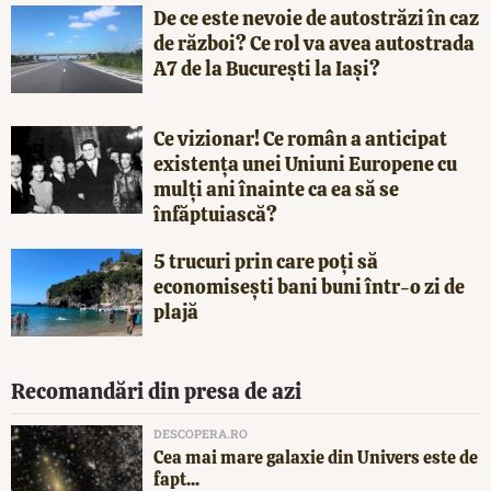
De ce este nevoie de autostrăzi în caz
de război? Ce rol va avea autostrada
A7 de la București la Iași?
Ce vizionar! Ce român a anticipat
existența unei Uniuni Europene cu
mulți ani înainte ca ea să se
înfăptuiască?
5 trucuri prin care poți să
economisești bani buni într-o zi de
plajă
Recomandări din presa de azi
DESCOPERA.RO
Cea mai mare galaxie din Univers este de
fapt...