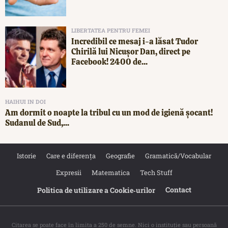
LIBERTATEA PENTRU FEMEI
Incredibil ce mesaj i-a lăsat Tudor
Chirilă lui Nicușor Dan, direct pe
Facebook! 2400 de...
HAIHUI IN DOI
Am dormit o noapte la tribul cu un mod de igienă șocant!
Sudanul de Sud,...
Istorie
Care e diferența
Geografie
Gramatică/Vocabular
Expresii
Matematica
Tech Stuff
Contact
Politica de utilizare a Cookie‐urilor
Citarea se poate face în limita a 250 de semne. Nici o instituţie sau persoană