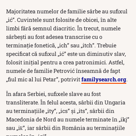
Majoritatea numelor de familie sârbe au sufixul
„ić”. Cuvintele sunt folosite de obicei, în alte
limbi fără semnul diacritic. În trecut, numele
sârbești au fost adesea transcrise cu o
terminație fonetică, „ich” sau „itch”. Trebuie
specificat că sufixul „ić” este un diminutiv slav,
folosit inițial pentru a crea patronimici. Astfel,
numele de familie Petrović înseamnă de fapt
„fiul mic al lui Petar”, potrivit
familysearch.org
.
În afara Serbiei, sufixele slave au fost
transliterate. În felul acesta, sârbii din Ungaria
au terminațiile „ity”, „ics” și „its”, sârbii din
Macedonia de Nord au numele terminate în „ikj”
sau „iḱ”, iar sârbii din România au terminațiile