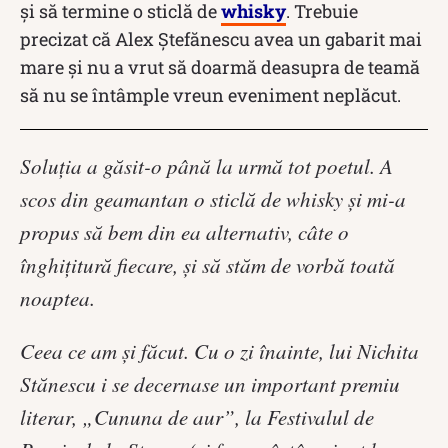
și să termine o sticlă de
whisky
. Trebuie
precizat că Alex Ștefănescu avea un gabarit mai
mare și nu a vrut să doarmă deasupra de teamă
să nu se întâmple vreun eveniment neplăcut.
Soluţia a găsit-o până la urmă tot poetul. A
scos din geamantan o sticlă de whisky şi mi-a
propus să bem din ea alternativ, câte o
înghiţitură fiecare, şi să stăm de vorbă toată
noaptea.
Ceea ce am şi făcut. Cu o zi înainte, lui Nichita
Stănescu i se decernase un important premiu
literar, „Cununa de aur”, la Festivalul de