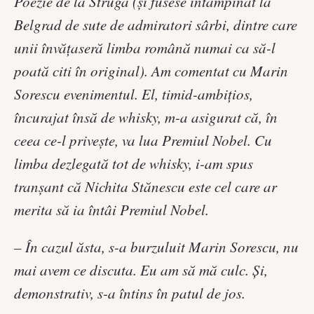
Poezie de la Struga (şi fusese întâmpinat la
Belgrad de sute de admiratori sârbi, dintre care
unii învăţaseră limba română numai ca să-l
poată citi în original). Am comentat cu Marin
Sorescu evenimentul. El, timid-ambiţios,
încurajat însă de whisky, m-a asigurat că, în
ceea ce-l priveşte, va lua Premiul Nobel. Cu
limba dezlegată tot de whisky, i-am spus
tranşant că Nichita Stănescu este cel care ar
merita să ia întâi Premiul Nobel.
– În cazul ăsta, s-a burzuluit Marin Sorescu, nu
mai avem ce discuta. Eu am să mă culc. Şi,
demonstrativ, s-a întins în patul de jos.