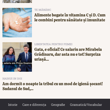
TE MĂNÂNC
Alimente bogate în vitamina C și D. Cum
le combini pentru sănătate și imunitate
LIBERTATEA PENTRU FEMEI
Gata, e oficial! Ce salariu are Mirabela
Grădinaru, dar asta nu e tot! Surpriza
uriașă...
HAIHUI IN DOI
Am dormit o noapte la tribul cu un mod de igienă șocant!
Sudanul de Sud,...
Istorie
Care e diferența
Geografie
Gramatică/Vocabular