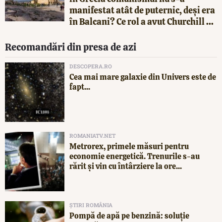
manifestat atât de puternic, deși era
în Balcani? Ce rol a avut Churchill ...
Recomandări din presa de azi
DESCOPERA.RO
Cea mai mare galaxie din Univers este de
fapt...
ROMANIATV.NET
Metrorex, primele măsuri pentru
economie energetică. Trenurile s-au
rărit și vin cu întârziere la ore...
ȘTIRI ROMÂNIA
Pompă de apă pe benzină: soluție