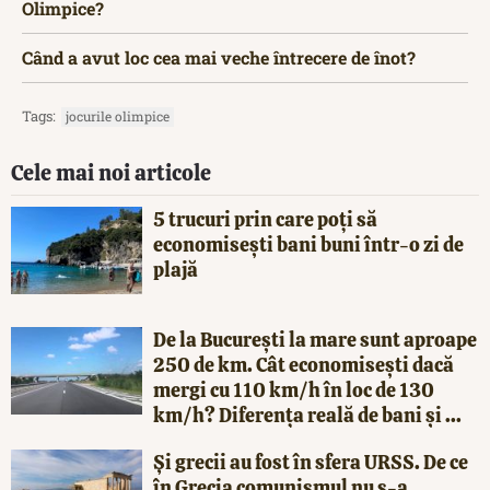
Olimpice?
Când a avut loc cea mai veche întrecere de înot?
Tags:
jocurile olimpice
Cele mai noi articole
5 trucuri prin care poți să
economisești bani buni într-o zi de
plajă
De la București la mare sunt aproape
250 de km. Cât economisești dacă
mergi cu 110 km/h în loc de 130
km/h? Diferența reală de bani și ...
Și grecii au fost în sfera URSS. De ce
în Grecia comunismul nu s-a