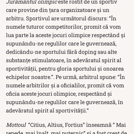
Jurământul olimpic
este rostit de un sportiv
care provine din țara organizatoare și un
arbitru. Sportivul are următorul discurs: “În
numele tuturor competitorilor, promit că vom
lua parte la aceste jocuri olimpice respectând şi
supunându-ne regulilor care le guvernează,
dedicându-ne sportului fără doping sau alte
substanţe stimulatoare, în adevăratul spirit al
sportivităţii, pentru gloria sportului şi onoarea
echipelor noastre.”. Pe urmă, arbitrul spune: “În
numele arbitrilor şi a oficialilor, promit că vom
oficia aceste jocuri olimpice, respectând şi
supunându-ne regulilor care le guvernează, în
adevăratul spirit al sportivităţii.”
Mottoul
“Citius, Altius, Fortius” înseamnă “ Mai
repede, mai înalt, mai puternic” și a fost creat de