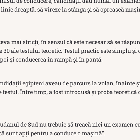
rmisul de conducere, candidații dau numai un examen 
linie dreaptă, să vireze la stânga și să oprească maș
eva mai stricți, în sensul că este necesar să se răspun
e 30 ale testului teoretic. Testul practic este simplu ș
poi și conducerea în rampă și în pantă.
didații egipteni aveau de parcurs la volan, înainte și
 testul. Între timp, a fost introdusă și proba teoretică
 Sudanul de Sud nu trebuie să treacă nici un examen cu
că sunt apți pentru a conduce o mașină”.