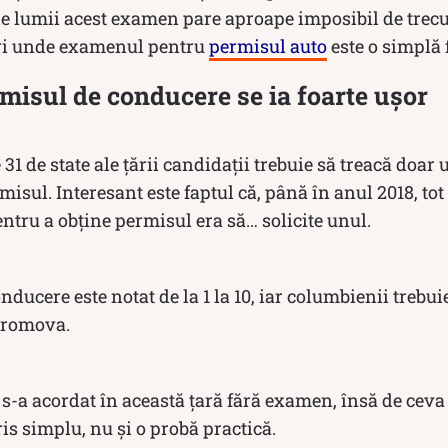
ale lumii acest examen pare aproape imposibil de trecu
ări unde examenul pentru
permisul auto
este o simplă 
misul de conducere se ia foarte ușor
 31 de state ale țării candidații trebuie să treacă doa
isul. Interesant este faptul că, până în anul 2018, tot
tru a obține permisul era să… solicite unul.
nducere este notat de la 1 la 10, iar columbienii trebui
promova.
s-a acordat în această țară fără examen, însă de ceva
ris simplu, nu și o probă practică.