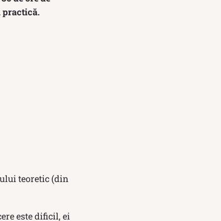
a practică.
lui teoretic (din
e este dificil, ei