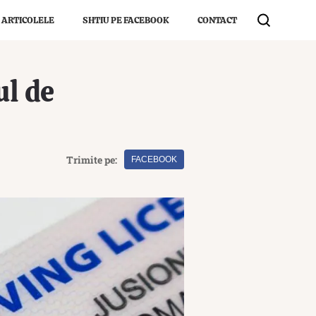
 ARTICOLELE
SHTIU PE FACEBOOK
CONTACT
ul de
Trimite pe:
FACEBOOK