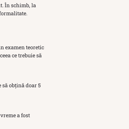
t. În schimb, la
formalitate.
r un examen teoretic
 ceea ce trebuie să
e să obțină doar 5
 vreme a fost