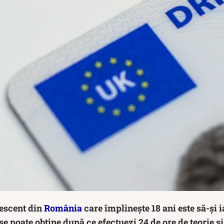
lescent din
România
care împlinește 18 ani este să-și 
e poate obține după ce efectuezi 24 de ore de teorie și