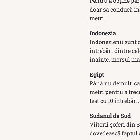
Pentru a obține pe
doar să conducă în 
metri.
Indonezia
Indonezienii sunt c
întrebări dintre cel
înainte, mersul îna
Egipt
Până nu demult, can
metri pentru a trece
test cu 10 întrebări.
Sudanul de Sud
Viitorii șoferi din
dovedească faptul 