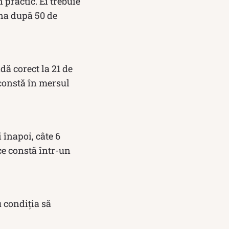
practic. Ei trebuie
ina după 50 de
dă corect la 21 de
i constă în mersul
 înapoi, câte 6
 ce constă într-un
 condiția să