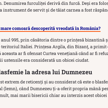
. Denumirea furculiței derivă din furcă. Deși era folosi
ca instrument de servit şi de tăiat carnea a fost răspân
i mare comoară descoperită vreodată în România?
 anul 995, prin căsătoria dintre o prinţesă bizantină ş
 teritoriul Italiei. Prinţesa Argila, din Bizanţ, a primit
că aceasta ar fi ofensat Curtea veneţiană când ar fi re
i ustensile era considerată un obicei ciudat.
blasfemie la adresa lui Dumnezeu
ost extrem de reticenți și au considerat că este o blasf
l (lemn), când Dumnezeu ţi-a oferit propria mână pe
lt, mai marii bisericii chiar au interzis acest obice