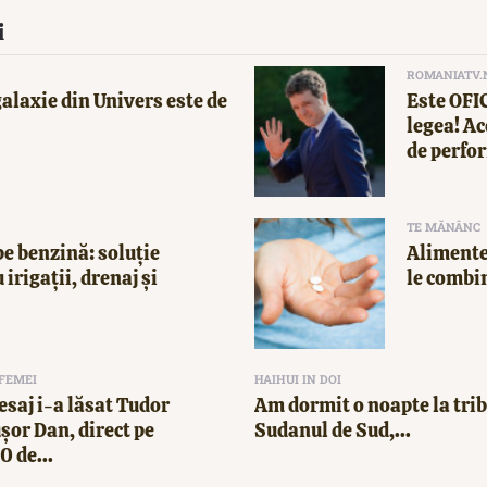
i
ROMANIATV.
alaxie din Univers este de
Este OFI
legea! Ac
de perfor
TE MĂNÂNC
e benzină: soluție
Alimente
 irigații, drenaj și
le combi
 FEMEI
HAIHUI IN DOI
esaj i-a lăsat Tudor
Am dormit o noapte la trib
ușor Dan, direct pe
Sudanul de Sud,...
 de...