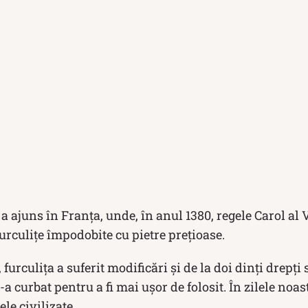
a a ajuns în Franţa, unde, în anul 1380, regele Carol al 
furculiţe împodobite cu pietre preţioase.
 furculița a suferit modificări și de la doi dinți drepți 
-a curbat pentru a fi mai ușor de folosit. În zilele noast
ele civilizate.