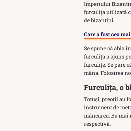
Imperiului Bizantin
furculița utilizată 
de bizantini.
Care a fost cea ma
Se spune că abia în
furculiţa a ajuns pe
furculițe. Se pare 
mâna. Folosirea noi
Furculița, o 
Totuși, preoții au f
instrument de meta
mâncarea. Ba mai mu
respectivă.