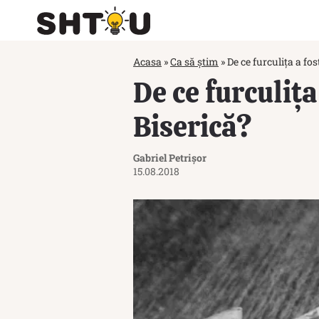
Acasa
»
Ca să știm
»
De ce furculița a fo
De ce furculița
Biserică?
Gabriel Petrișor
15.08.2018