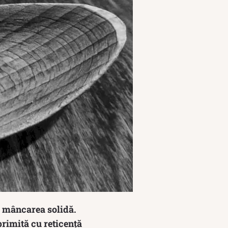
a mâncarea solidă.
 primită cu reticență