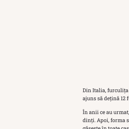
Din Italia, furculiţ
ajuns să deţină 12 
În anii ce au urmat,
dinți. Apoi, forma s
găsește în toate cas