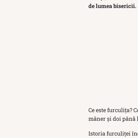
de lumea bisericii.
Ce este furculița? 
mâner și doi până l
Istoria furculiței 