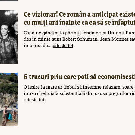
Ce vizionar! Ce român a anticipat exis
cu mulți ani înainte ca ea să se înfăptu
Când ne gândim la părinții fondatori ai Uniunii Eur
des în minte sunt Robert Schuman, Jean Monnet sau
în perioada...
citește tot
5 trucuri prin care poți să economisești
O ieșire la mare ar trebui să însemne relaxare, soare 
într-o cheltuială substanțială din cauza prețurilor rid
citește tot