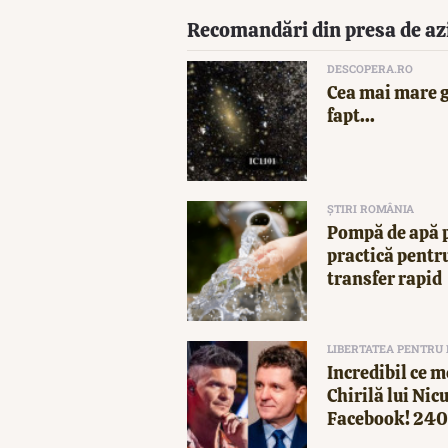
Recomandări din presa de az
DESCOPERA.RO
Cea mai mare g
fapt...
ȘTIRI ROMÂNIA
Pompă de apă p
practică pentru
transfer rapid
LIBERTATEA PENTRU
Incredibil ce m
Chirilă lui Nic
Facebook! 2400