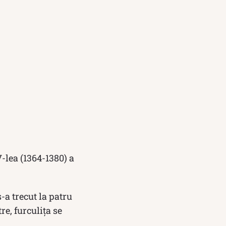
V-lea (1364-1380) a
s-a trecut la patru
re, furculița se