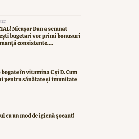
NET
CIAL! Nicușor Dan a semnat
ești bugetari vor primi bonusuri
manță consistente....
 bogate în vitamina C și D. Cum
ni pentru sănătate și imunitate
ul cu un mod de igienă șocant!