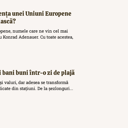
tența unei Uniuni Europene
iască?
opene, numele care ne vin cel mai
 Konrad Adenauer. Cu toate acestea,
 bani buni într-o zi de plajă
și valuri, dar adesea se transformă
icate din stațiuni. De la șezlonguri...