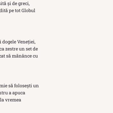
tă și de greci,
dită pe tot Globul
i dogele Veneţiei,
 ca zestre un set de
fuzat să mănânce cu
emie să foloseşti un
ntru a apuca
i la vremea