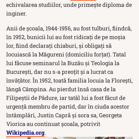
echivalarea studiilor, unde primește diploma de
inginer.
Anii de școala, 1944-1956, au fost tulburi, fiindcă,
în 1952, bunicii lui au fost ridicați de pe moșia
lor, fiind declarați chiaburi, și obligați să
locuiască la Măgureni (domiciliu forțat). Tatal
lui făcuse seminarul la Buzău și Teologia la
București, dar nu s-a preoțit și a lucrat ca
învățător. În 1952, toată familia locuia la Florești,
lângă Câmpina. Au pierdut însă casa de la
Filipeștii de Pădure, iar tatăl lui a fost făcut de
urgență membru de partid, dar în ciuda acestor
întâmplări, Justin Capră și sora sa, Georgeta
Viorica au continuat școala, potrivit
Wikipedia.org
.