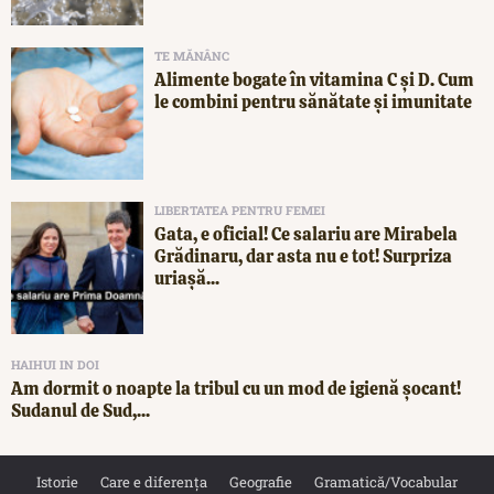
TE MĂNÂNC
Alimente bogate în vitamina C și D. Cum
le combini pentru sănătate și imunitate
LIBERTATEA PENTRU FEMEI
Gata, e oficial! Ce salariu are Mirabela
Grădinaru, dar asta nu e tot! Surpriza
uriașă...
HAIHUI IN DOI
Am dormit o noapte la tribul cu un mod de igienă șocant!
Sudanul de Sud,...
Istorie
Care e diferența
Geografie
Gramatică/Vocabular