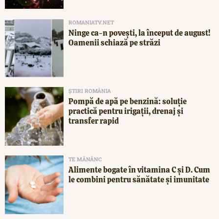
ROMANIATV.NET
Ninge ca-n povești, la început de august!
Oamenii schiază pe străzi
ȘTIRI ROMÂNIA
Pompă de apă pe benzină: soluție
practică pentru irigații, drenaj și
transfer rapid
TE MĂNÂNC
Alimente bogate în vitamina C și D. Cum
le combini pentru sănătate și imunitate