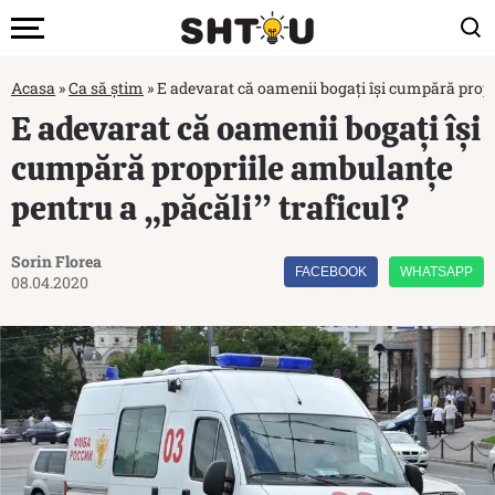
Acasa
»
Ca să știm
»
E adevarat că oamenii bogați își cumpără propri
E adevarat că oamenii bogați își
cumpără propriile ambulanțe
pentru a „păcăli” traficul?
Sorin Florea
FACEBOOK
WHATSAPP
08.04.2020