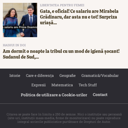
LIBERTATEA PENTRU FEMEI
Gata, e oficial! Ce salariu are Mirabela
Grădinaru, dar asta nu e tot! Surpriza
uriașă...
HAIHUI IN DOI
Am dormit o noapte la tribul cu un mod de igienă șocant!
Sudanul de Sud,...
Istorie
Care e diferența
Geografie
Gramatică/Vocabular
Expresii
Matematica
Tech Stuff
Contact
Politica de utilizare a Cookie‐urilor
Citarea se poate face în limita a 250 de semne. Nici o instituţie sau persoană
(site-uri, instituţii mass-media, firme de monitorizare) nu poate reproduce
integral scrierile publicistice purtătoare de Drepturi de Autor.