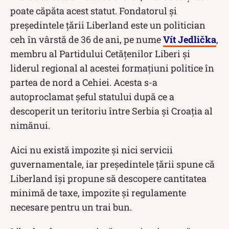
poate căpăta acest statut. Fondatorul şi
preşedintele ţării Liberland este un politician
ceh în vârstă de 36 de ani, pe nume
Vít Jedlička
,
membru al Partidului Cetăţenilor Liberi şi
liderul regional al acestei formaţiuni politice în
partea de nord a Cehiei. Acesta s-a
autoproclamat șeful statului după ce a
descoperit un teritoriu între Serbia și Croația al
nimănui.
Aici nu există impozite şi nici servicii
guvernamentale, iar preşedintele ţării spune că
Liberland îşi propune să descopere cantitatea
minimă de taxe, impozite şi regulamente
necesare pentru un trai bun.