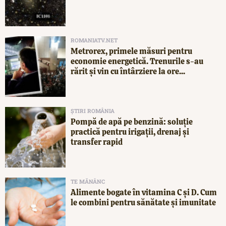
ROMANIATV.NET
Metrorex, primele măsuri pentru
economie energetică. Trenurile s-au
rărit și vin cu întârziere la ore...
ȘTIRI ROMÂNIA
Pompă de apă pe benzină: soluție
practică pentru irigații, drenaj și
transfer rapid
TE MĂNÂNC
Alimente bogate în vitamina C și D. Cum
le combini pentru sănătate și imunitate