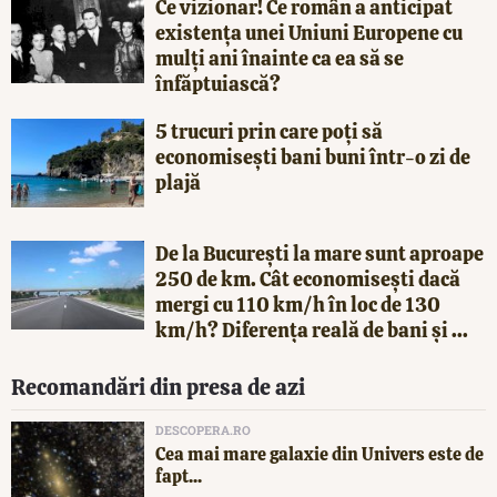
Ce vizionar! Ce român a anticipat
existența unei Uniuni Europene cu
mulți ani înainte ca ea să se
înfăptuiască?
5 trucuri prin care poți să
economisești bani buni într-o zi de
plajă
De la București la mare sunt aproape
250 de km. Cât economisești dacă
mergi cu 110 km/h în loc de 130
km/h? Diferența reală de bani și ...
Recomandări din presa de azi
DESCOPERA.RO
Cea mai mare galaxie din Univers este de
fapt...