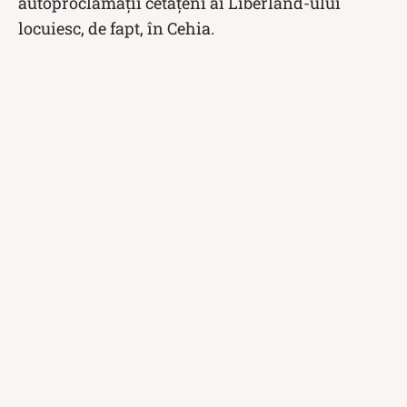
autoproclamaţii cetăţeni ai Liberland-ului
locuiesc, de fapt, în Cehia.