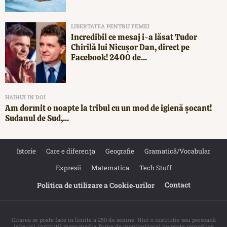
LIBERTATEA PENTRU FEMEI
Incredibil ce mesaj i-a lăsat Tudor
Chirilă lui Nicușor Dan, direct pe
Facebook! 2400 de...
HAIHUI IN DOI
Am dormit o noapte la tribul cu un mod de igienă șocant!
Sudanul de Sud,...
Istorie
Care e diferența
Geografie
Gramatică/Vocabular
Expresii
Matematica
Tech Stuff
Contact
Politica de utilizare a Cookie‐urilor
Citarea se poate face în limita a 250 de semne. Nici o instituţie sau persoană
(site-uri, instituţii mass-media, firme de monitorizare) nu poate reproduce