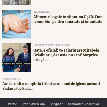
TE MĂNÂNC
Alimente bogate în vitamina C și D. Cum
le combini pentru sănătate și imunitate
LIBERTATEA PENTRU FEMEI
Gata, e oficial! Ce salariu are Mirabela
Grădinaru, dar asta nu e tot! Surpriza
uriașă...
HAIHUI IN DOI
Am dormit o noapte la tribul cu un mod de igienă șocant!
Sudanul de Sud,...
Istorie
Care e diferența
Geografie
Gramatică/Vocabular