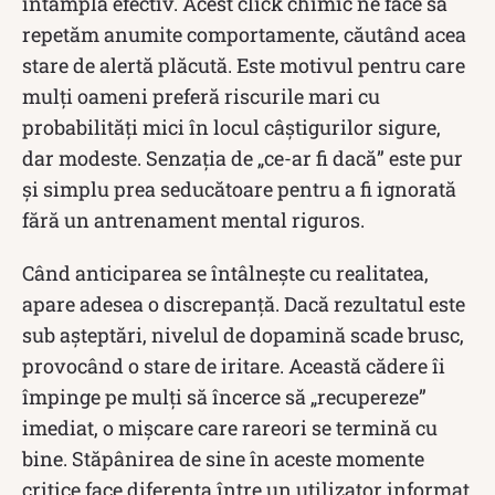
întâmplă efectiv. Acest click chimic ne face să
repetăm anumite comportamente, căutând acea
stare de alertă plăcută. Este motivul pentru care
mulți oameni preferă riscurile mari cu
probabilități mici în locul câștigurilor sigure,
dar modeste. Senzația de „ce-ar fi dacă” este pur
și simplu prea seducătoare pentru a fi ignorată
fără un antrenament mental riguros.
Când anticiparea se întâlnește cu realitatea,
apare adesea o discrepanță. Dacă rezultatul este
sub așteptări, nivelul de dopamină scade brusc,
provocând o stare de iritare. Această cădere îi
împinge pe mulți să încerce să „recupereze”
imediat, o mișcare care rareori se termină cu
bine. Stăpânirea de sine în aceste momente
critice face diferența între un utilizator informat