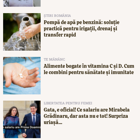
ȘTIRI ROMÂNIA
Pompă de apă pe benzină: soluție
practică pentru irigații, drenaj și
transfer rapid
TE MĂNÂNC
Alimente bogate în vitamina C și D. Cum
le combini pentru sănătate și imunitate
LIBERTATEA PENTRU FEMEI
Gata, e oficial! Ce salariu are Mirabela
Grădinaru, dar asta nu e tot! Surpriza
uriașă...