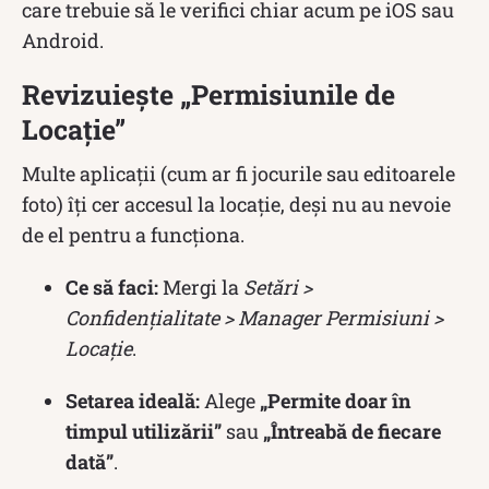
care trebuie să le verifici chiar acum pe iOS sau
Android.
Revizuiește „Permisiunile de
Locație”
Multe aplicații (cum ar fi jocurile sau editoarele
foto) îți cer accesul la locație, deși nu au nevoie
de el pentru a funcționa.
Ce să faci:
Mergi la
Setări >
Confidențialitate > Manager Permisiuni >
Locație
.
Setarea ideală:
Alege
„Permite doar în
timpul utilizării”
sau
„Întreabă de fiecare
dată”
.