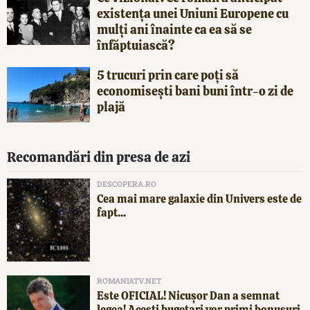
existența unei Uniuni Europene cu
mulți ani înainte ca ea să se
înfăptuiască?
5 trucuri prin care poți să
economisești bani buni într-o zi de
plajă
Recomandări din presa de azi
DESCOPERA.RO
Cea mai mare galaxie din Univers este de
fapt...
ROMANIATV.NET
Este OFICIAL! Nicușor Dan a semnat
legea! Acești bugetari vor primi bonusuri