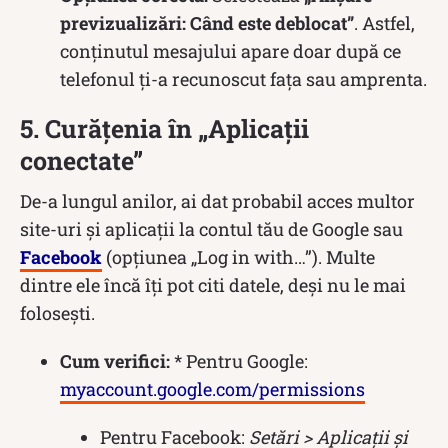
previzualizări: Când este deblocat”
. Astfel,
conținutul mesajului apare doar după ce
telefonul ți-a recunoscut fața sau amprenta.
5. Curățenia în „Aplicații
conectate”
De-a lungul anilor, ai dat probabil acces multor
site-uri și aplicații la contul tău de Google sau
Facebook
(opțiunea „Log in with…”). Multe
dintre ele încă îți pot citi datele, deși nu le mai
folosești.
Cum verifici:
* Pentru Google:
myaccount.google.com/permissions
Pentru Facebook:
Setări > Aplicații și