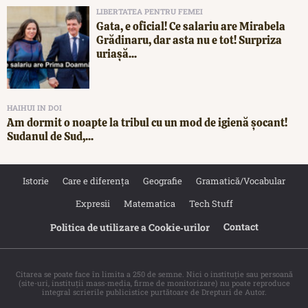
LIBERTATEA PENTRU FEMEI
Gata, e oficial! Ce salariu are Mirabela
Grădinaru, dar asta nu e tot! Surpriza
uriașă...
HAIHUI IN DOI
Am dormit o noapte la tribul cu un mod de igienă șocant!
Sudanul de Sud,...
Istorie
Care e diferența
Geografie
Gramatică/Vocabular
Expresii
Matematica
Tech Stuff
Contact
Politica de utilizare a Cookie‐urilor
Citarea se poate face în limita a 250 de semne. Nici o instituţie sau persoană
(site-uri, instituţii mass-media, firme de monitorizare) nu poate reproduce
integral scrierile publicistice purtătoare de Drepturi de Autor.