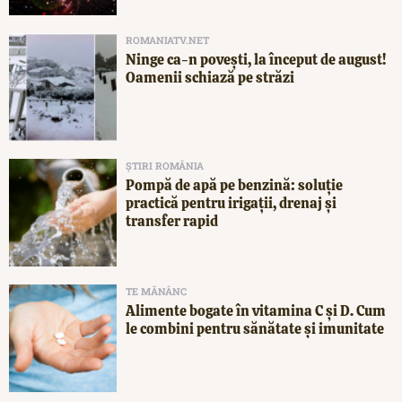
ROMANIATV.NET
Ninge ca-n povești, la început de august!
Oamenii schiază pe străzi
ȘTIRI ROMÂNIA
Pompă de apă pe benzină: soluție
practică pentru irigații, drenaj și
transfer rapid
TE MĂNÂNC
Alimente bogate în vitamina C și D. Cum
le combini pentru sănătate și imunitate