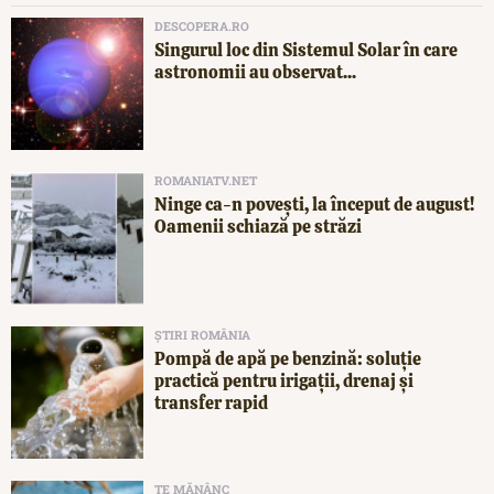
DESCOPERA.RO
Singurul loc din Sistemul Solar în care
astronomii au observat...
ROMANIATV.NET
Ninge ca-n povești, la început de august!
Oamenii schiază pe străzi
ȘTIRI ROMÂNIA
Pompă de apă pe benzină: soluție
practică pentru irigații, drenaj și
transfer rapid
TE MĂNÂNC