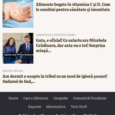
Alimente bogate în vitamina C și D. Cum
le combini pentru sănătate și imunitate
LIBERTATEA PENTRU FEMEI
Gata, e oficial! Ce salariu are Mirabela
Grădinaru, dar asta nu e tot! Surpriza
uriașă...
HAIHUI IN DOI
Am dormit o noapte la tribul cu un mod de igienă șocant!
Sudanul de Sud,...
Istorie
Care e diferența
Geografie
Gramatică/Vocabular
Expresii
Matematica
Tech Stuff