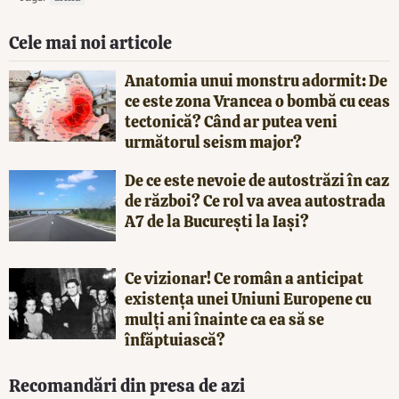
Cele mai noi articole
Anatomia unui monstru adormit: De
ce este zona Vrancea o bombă cu ceas
tectonică? Când ar putea veni
următorul seism major?
De ce este nevoie de autostrăzi în caz
de război? Ce rol va avea autostrada
A7 de la București la Iași?
Ce vizionar! Ce român a anticipat
existența unei Uniuni Europene cu
mulți ani înainte ca ea să se
înfăptuiască?
Recomandări din presa de azi