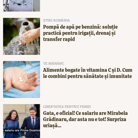
ȘTIRI ROMÂNIA
Pompă de apă pe benzină: soluție
practică pentru irigații, drenaj și
transfer rapid
TE MĂNÂNC
Alimente bogate în vitamina C și D. Cum
le combini pentru sănătate și imunitate
LIBERTATEA PENTRU FEMEI
Gata, e oficial! Ce salariu are Mirabela
Grădinaru, dar asta nu e tot! Surpriza
uriașă...